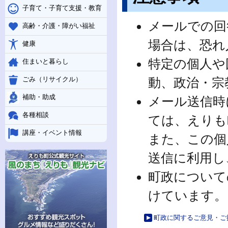
子育て・子育て支援・教育
メールでの回
高齢・介護・障がい福祉
場合は、恐れ
健康
特定の個人や
住まいと暮らし
動、政治・宗
ごみ（リサイクル）
補助・助成
メール送信時
各種相談
ては、えりも
講座・イベント情報
また、この個
送信に利用し
町政について
けています。
町政に関するご意見・ご