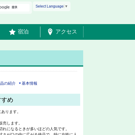
Select Language
▼
宿泊
アクセス
品の紹介
基本情報
すすめ
にあります。
販売します。
切れになるときが多いほどの人気です。
甘さが口の中に広がる絶品で、特に女性に人