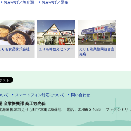
おみやげ／魚介類
おみやげ／昆布
えりも食品株式会社
えりも岬観光センター
えりも漁業協同組合直
売店
ついて
スマートフォン対応について
問い合わせ
場 産業振興課 商工観光係
92 北海道幌泉郡えりも町字本町206番地
電話：01466-2-4626
ファクシミリ：01