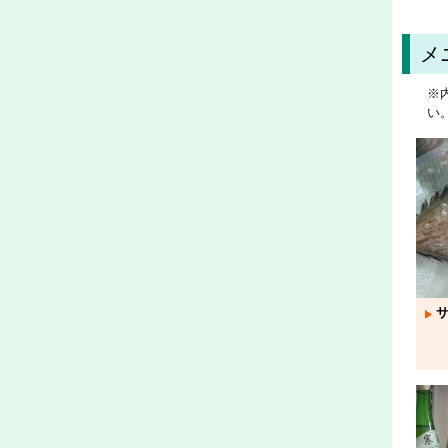
メ
※
い