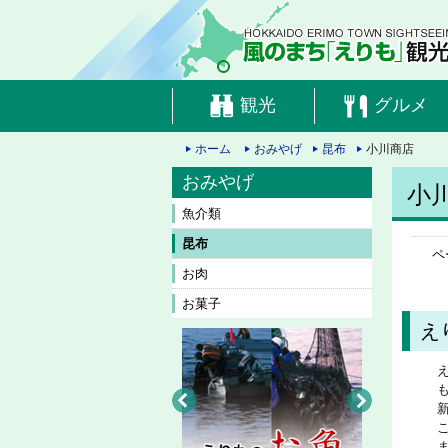
観光
グルメ
ホーム
おみやげ
昆布
小川商店
おみやげ
小
魚介類
昆布
ペ
お肉
お菓子
え