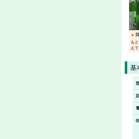
もと
えて
基