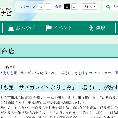
大
小
黒
白
リセット
文字サイズ
背景
おみやげ
イベント
体験
川商店
ージ内目次
えりも産「サメガレイのきりこみ」「塩うに」がおすすめ
メニュー、商
りも産「サメガレイのきりこみ」「塩うに」がお
えりも市街地の国道336号線より一本北側の、えりも町役場に面している通り
もとは酒屋であり、平成5年に現在の店舗へ移転しました。
新鮮なえりもの魚や、手作りの干し魚や加工品、酒類などを豊富に取り揃えて
こだわりの手作り商品の中でも、「サメガレイのきりこみ」と「塩うに」は品
また、オリジナルの清酒「風のかほり（特別純米酒）」は、さわやかな香りと