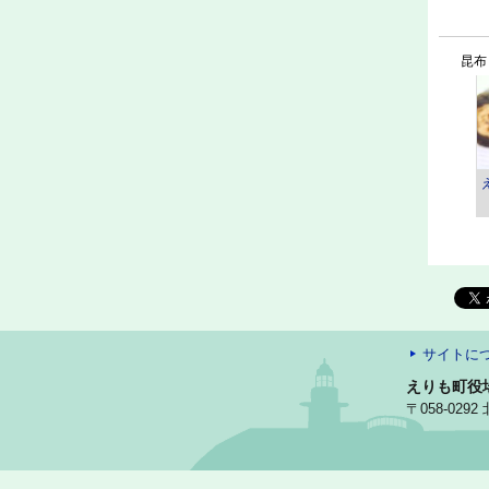
昆布
サイトに
えりも町役
〒058-02