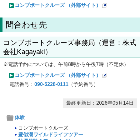
コンブボートクルーズ （外部サイト）
新
規
問合わせ先
ペ
ー
コンブボートクルーズ事務局（運営：株式
ジ
会社Kagayaki）
で
※電話予約については、午前8時から午後7時（不定休）
開
き
コンブボートクルーズ （外部サイト）
新
ま
電話番号：
090-5228-0111
（予約番号）
規
す
ペ
最終更新日：2026年05月14日
ー
体験
ジ
で
コンブボートクルーズ
豊似湖ワイルドライフツアー
開