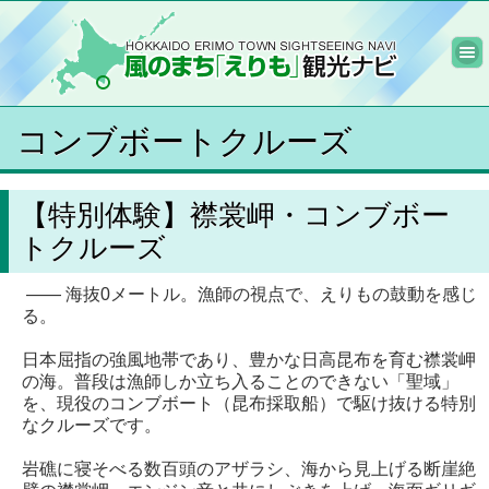
コンブボートクルーズ
【特別体験】襟裳岬・コンブボー
トクルーズ
—— 海抜0メートル。漁師の視点で、えりもの鼓動を感じ
る。
日本屈指の強風地帯であり、豊かな日高昆布を育む襟裳岬
の海。普段は漁師しか立ち入ることのできない「聖域」
を、現役のコンブボート（昆布採取船）で駆け抜ける特別
なクルーズです。
岩礁に寝そべる数百頭のアザラシ、海から見上げる断崖絶