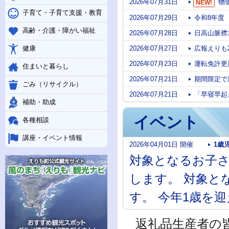
2026年07月31日
物
NEW!
子育て・子育て支援・教育
2026年07月29日
令和8年度
高齢・介護・障がい福祉
2026年07月28日
日高山脈襟
2026年07月27日
広報えりも
健康
2026年07月23日
運転免許更
住まいと暮らし
2026年07月21日
期間限定で
ごみ（リサイクル）
2026年07月21日
「早寝早起
補助・助成
イベント
各種相談
講座・イベント情報
2026年04月01日
開催
1歳
対象となるお子さ
します。 対象と
す。 今年1歳を迎
返礼品生産者の