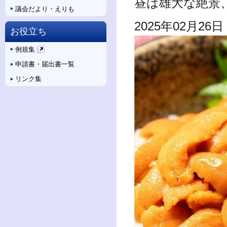
昼は雄大な絶景
議会だより・えりも
2025年02月26日
お役立ち
例規集
新
申請書・届出書一覧
規
ペ
リンク集
ー
ジ
で
開
き
ま
す