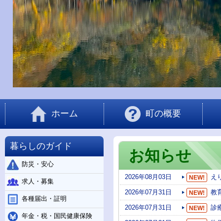
ホーム
町の概要
暮らしのガイド
お知らせ
防災・安心
2026年08月03日
え
NEW!
求人・募集
2026年07月31日
教
NEW!
各種届出・証明
2026年07月31日
診
NEW!
年金・税・国民健康保険