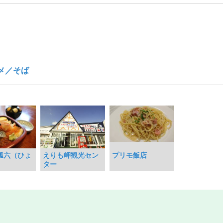
メ／そば
瓢六（ひょ
えりも岬観光セン
プリモ飯店
）
ター