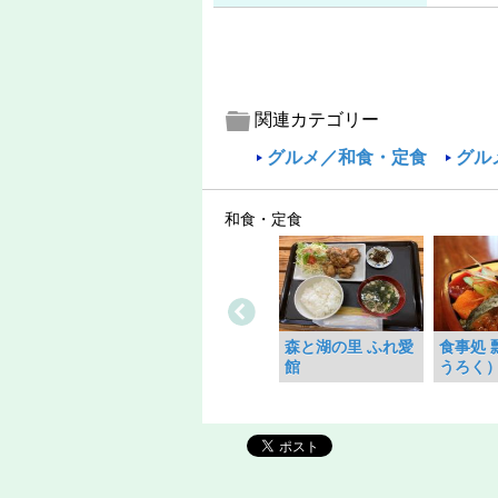
関連カテゴリー
グルメ／和食・定食
グル
和食・定食
森と湖の里 ふれ愛
食事処 
館
うろく