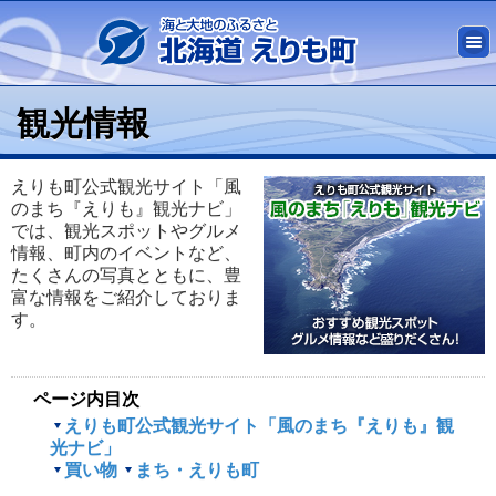
観光情報
えりも町公式観光サイト「風
のまち『えりも』観光ナビ」
では、観光スポットやグルメ
情報、町内のイベントなど、
たくさんの写真とともに、豊
富な情報をご紹介しておりま
す。
ページ内目次
えりも町公式観光サイト「風のまち『えりも』観
光ナビ」
買い物
まち・えりも町