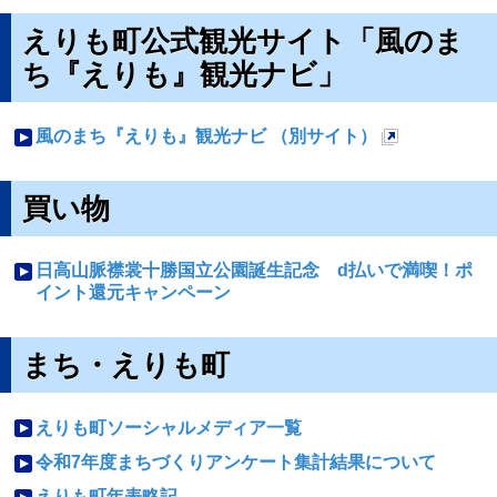
えりも町公式観光サイト「風のま
ち『えりも』観光ナビ」
風のまち『えりも』観光ナビ （別サイト）
新
規
ペ
買い物
ー
ジ
で
日高山脈襟裳十勝国立公園誕生記念 d払いで満喫！ポ
開
イント還元キャンペーン
き
ま
す
まち・えりも町
えりも町ソーシャルメディア一覧
令和7年度まちづくりアンケート集計結果について
えりも町年表略記