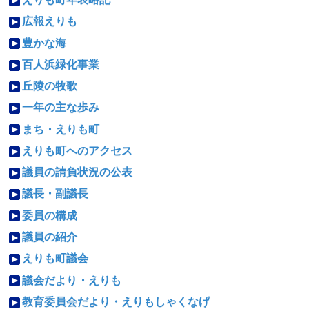
広報えりも
豊かな海
百人浜緑化事業
丘陵の牧歌
一年の主な歩み
まち・えりも町
えりも町へのアクセス
議員の請負状況の公表
議長・副議長
委員の構成
議員の紹介
えりも町議会
議会だより・えりも
教育委員会だより・えりもしゃくなげ