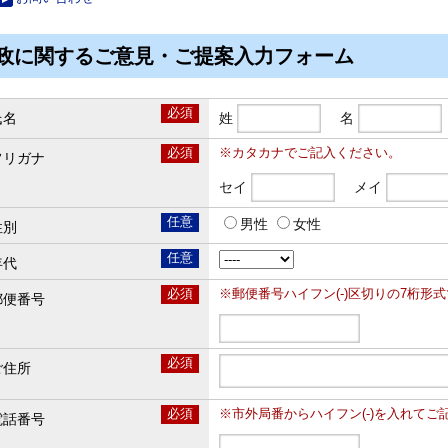
政に関するご意見・ご提案入力フォーム
必須
氏名
姓
名
必須
※カタカナでご記入ください。
フリガナ
セイ
メイ
任意
男性
女性
性別
任意
年代
必須
※郵便番号ハイフン(-)区切りの7桁形式で
郵便番号
必須
ご住所
必須
※市外局番からハイフン(-)を入れてご記入くだ
電話番号