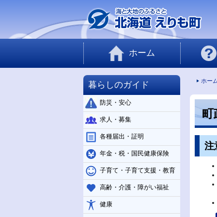
ホーム
ホー
暮らしのガイド
防災・安心
町
求人・募集
各種届出・証明
注
年金・税・国民健康保険
子育て・子育て支援・教育
高齢・介護・障がい福祉
健康