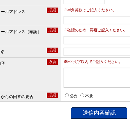
必須
※半角英数でご記入ください。
メールアドレス
必須
※確認のため、再度ご記入ください。
メールアドレス（確認）
必須
件名
必須
※500文字以内でご記入ください。
内容
必須
必要
不要
町からの回答の要否