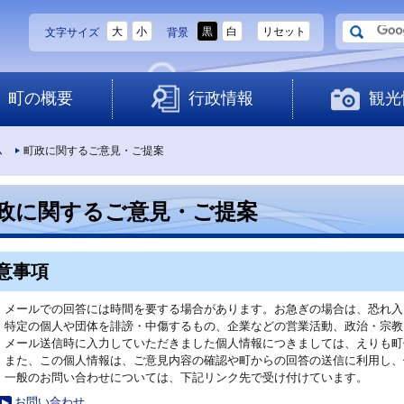
大
小
黒
白
リセット
文字サイズ
背景
町の概要
行政情報
観光
ム
町政に関するご意見・ご提案
政に関するご意見・ご提案
意事項
メールでの回答には時間を要する場合があります。お急ぎの場合は、恐れ入
特定の個人や団体を誹謗・中傷するもの、企業などの営業活動、政治・宗教
メール送信時に入力していただきました個人情報につきましては、えりも町
また、この個人情報は、ご意見内容の確認や町からの回答の送信に利用し、
一般のお問い合わせについては、下記リンク先で受け付けています。
お問い合わせ