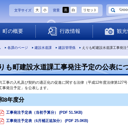
大
小
黒
白
リセット
文字サイズ
背景
町の概要
行政情報
観光
ム
各課のページ
建設水道課
建設管理係
えりも町建設水道課工事発注
りも町建設水道課工事発注予定の公表に
工事の入札及び契約の適正化の促進に関する法律（平成12年度法律第127号
工事発注予定」を公表します。
和8年度分
工事発注予定表（当初予算分） (PDF 51.5KB)
工事発注予定表（6月補正追加分） (PDF 25.0KB)