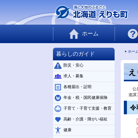
ホーム
ホー
暮らしのガイド
防災・安心
え
求人・募集
各種届出・証明
公共
道課
年金・税・国民健康保険
令
子育て・子育て支援・教育
高齢・介護・障がい福祉
健康