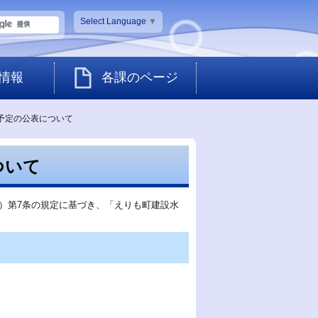
Select Language
▼
情報
各課のページ
予定の公表について
ついて
）第7条の規定に基づき、「えりも町建設水