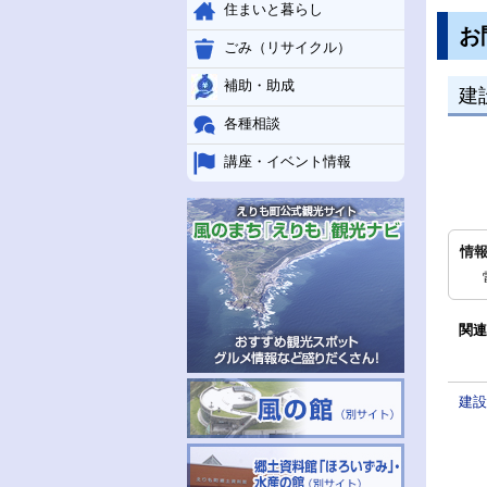
住まいと暮らし
お
ごみ（リサイクル）
補助・助成
建
各種相談
講座・イベント情報
情
関連
建設