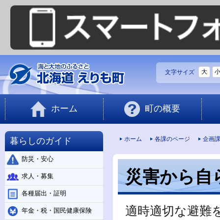
大
文字サイズ
ホーム
町の概要
暮らしのガイド
ホーム
各課のページ
企画
防災・安心
災害から自
求人・募集
各種届出・証明
適時適切な避難
年金・税・国民健康保険