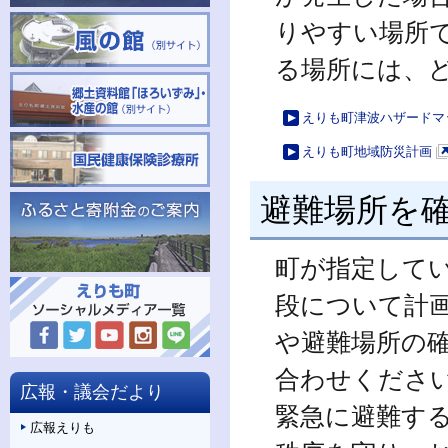
りやすい場所
る場所には、
えりも町津波ハザードマ
えりも町地域防災計画
新
規
避難場所を
ペ
ー
町が指定して
ジ
で
段について計
開
き
や避難場所の
ま
合わせくださ
す
広報・議会だより
緊急に避難す
広報えりも