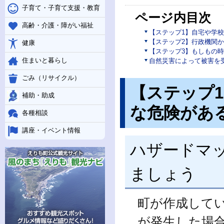
子育て・子育て支援・教育
ページ内目次
高齢・介護・障がい福祉
【ステップ1】自宅や学
【ステップ2】行政機関
健康
【ステップ3】もしもの
住まいと暮らし
自然災害によって被害を
ごみ（リサイクル）
【ステップ
補助・助成
な危険があ
各種相談
講座・イベント情報
ハザードマ
ましょう
町が作成して
が発生した場