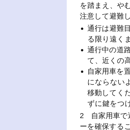
を踏まえ、や
注意して避難
通行は避難
る限り遠く
通行中の道
て、近くの
自家用車を
にならない
移動してく
ずに鍵をつ
2 自家用車
ーを確保する