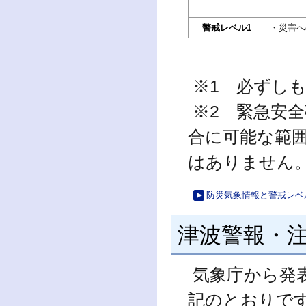
警戒レベル1
・災害へ
※1 必ずし
※2 緊急安
合に可能な範
はありません
防災気象情報と警戒レベ
津波警報・
気象庁から発
記のとおりで