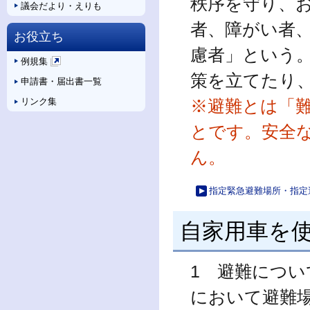
秩序を守り、
議会だより・えりも
者、障がい者
お役立ち
慮者」という
例規集
新
策を立てたり
申請書・届出書一覧
規
ペ
※避難とは「
リンク集
ー
とです。安全
ジ
で
ん。
開
き
ま
指定緊急避難場所・指定
す
自家用車を
1 避難につ
において避難