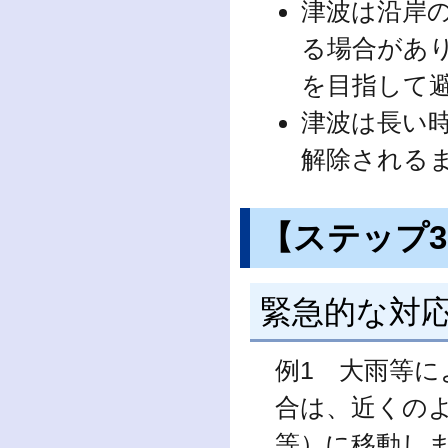
津波は沿岸
る場合があ
を目指して
津波は長い
解除される
【ステップ
緊急的な対
例1 大雨等
合は、近くの
等）に移動し