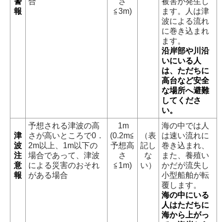
警
合
さ
被害が発生し
報
≦3m)
ます。人は津
波による流れ
に巻き込まれ
ます。
沿岸部や川沿
いにいる人
は、ただちに
高台など安全
な場所へ避難
してくださ
い。
予想される津波の高
1m
海の中では人
津
さが高いところで0．
(0.2m≦
（表
は速い流れに
波
2m以上、1m以下の
予想高
記し
巻き込まれ、
注
場合であって、津波
さ
な
また、養殖い
意
による災害のおそれ
≦1m)
い）
かだが流失し
報
がある場合
小型船舶が転
覆します。
海の中にいる
人はただちに
海から上がっ