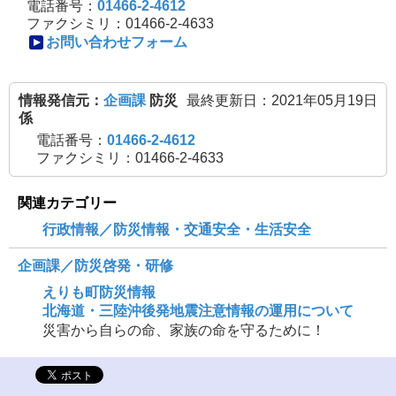
で
電話番号：
01466-2-4612
ファクシミリ：01466-2-4633
開
お問い合わせフォーム
き
ま
情報発信元：
企画課
防災
最終更新日：2021年05月19日
す
係
電話番号：
01466-2-4612
ファクシミリ：01466-2-4633
関連カテゴリー
行政情報／防災情報・交通安全・生活安全
企画課／防災啓発・研修
えりも町防災情報
北海道・三陸沖後発地震注意情報の運用について
災害から自らの命、家族の命を守るために！