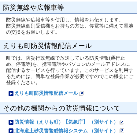
防災無線や広報車等
防災無線や広報車等を使用し、情報をお伝えします。
防災無線個別受信機をお持ちの方は、停電等に備えて電池
の交換をお願いします。
えりも町防災情報配信メール
町では、防災行政無線で放送している防災情報(通行止
め、停電等)を、携帯電話やパソコンのメールアドレスに
配信するサービスを行っています。このサービスを利用す
るためには、簡単な登録作業が必要ですのでこの機会にご
登録ください。
えりも町防災情報配信メール
新
その他の機関からの防災情報について
規
ペ
防災情報（えりも町）【気象庁】 （別サイト）
ー
新
北海道土砂災害警戒情報システム （別サイト）
ジ