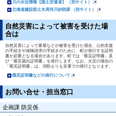
規
新
川の水位情報【国土交通省】 （別サイト）
で
ペ
規
新
北海道建設部土木局河川砂防課 （別サイト）
開
ー
ペ
規
新
き
ジ
ー
ペ
規
自然災害によって被害を受けた場
ま
で
ジ
ー
ペ
合は
す
開
で
ジ
ー
き
開
で
ジ
自然災害によって家屋などが被害を受けた場合、公的支援
の手続きや保険請求の手続きのために、町が発行する証明
ま
き
開
で
書が必要となる場合があります。町では「罹災証明書」及
す
ま
き
開
び「罹災届出証明書」を発行します。なお、火災の場合の
す
「罹災証明書」は、消防えりも支署での発行となります。
ま
き
す
ま
罹災証明書などの発行について
す
新
規
お問い合せ・担当窓口
ペ
ー
企画課 防災係
ジ