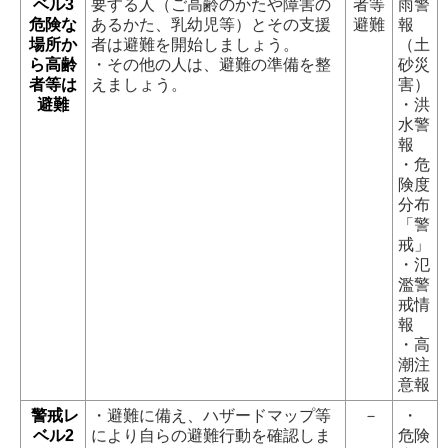
ベル3
要する人（ご高齢のかたや障害の
者等
雨警
危険な
あるかた、乳幼児等）とその支援
避難
報
場所か
者は避難を開始しましょう。
（土
ら高齢
・その他の人は、避難の準備を整
砂災
者等は
えましょう。
害）
避難
・洪
水警
報
・危
険度
分布
「警
戒」
・氾
濫警
戒情
報
・高
潮注
意報
警戒レ
・避難に備え、ハザードマップ等
－
・
ベル2
により自らの避難行動を確認しま
危険