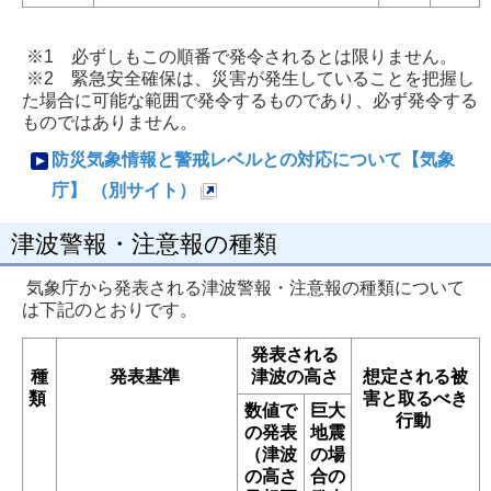
※1 必ずしもこの順番で発令されるとは限りません。
※2 緊急安全確保は、災害が発生していることを把握し
た場合に可能な範囲で発令するものであり、必ず発令する
ものではありません。
防災気象情報と警戒レベルとの対応について【気象
庁】 （別サイト）
新
津波警報・注意報の種類
規
ペ
気象庁から発表される津波警報・注意報の種類について
ー
は下記のとおりです。
ジ
発表される
で
種
発表基準
津波の高さ
想定される被
類
害と取るべき
開
数値で
巨大
行動
き
の発表
地震
（津波
の場
ま
の高さ
合の