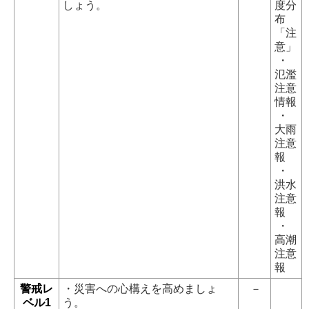
しょう。
度分
布
「注
意」
・
氾濫
注意
情報
・
大雨
注意
報
・
洪水
注意
報
・
高潮
注意
報
警戒レ
・災害への心構えを高めましょ
－
ベル1
う。