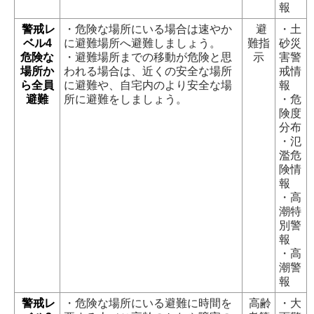
報
警戒レ
・危険な場所にいる場合は速やか
避
・土
ベル4
に避難場所へ避難しましょう。
難指
砂災
危険な
・避難場所までの移動が危険と思
示
害警
場所か
われる場合は、近くの安全な場所
戒情
ら全員
に避難や、自宅内のより安全な場
報
避難
所に避難をしましょう。
・危
険度
分布
・氾
濫危
険情
報
・高
潮特
別警
報
・高
潮警
報
警戒レ
・危険な場所にいる避難に時間を
高齢
・大