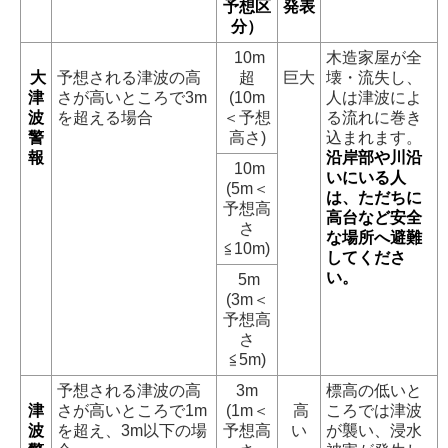
す
予想区
発表
分）
10m
木造家屋が全
大
予想される津波の高
超
巨大
壊・流失し、
津
さが高いところで3m
(10m
人は津波によ
波
を超える場合
＜予想
る流れに巻き
警
高さ)
込まれます。
報
沿岸部や川沿
10m
いにいる人
(5m＜
は、ただちに
予想高
高台など安全
さ
な場所へ避難
≦10m)
してくださ
い。
5m
(3m＜
予想高
さ
≦5m)
予想される津波の高
3m
標高の低いと
津
さが高いところで1m
(1m＜
高
ころでは津波
波
を超え、3m以下の場
予想高
い
が襲い、浸水