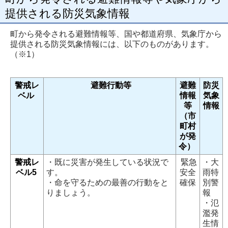
提供される防災気象情報
町から発令される避難情報等、国や都道府県、気象庁から
提供される防災気象情報には、以下のものがあります。
（※1）
警戒レ
避難行動等
避難
防災
ベル
情報
気象
等
情報
（市
町村
が発
令）
警戒レ
・既に災害が発生している状況で
緊急
・大
ベル5
す。
安全
雨特
・命を守るための最善の行動をと
確保
別警
りましょう。
報
・氾
濫発
生情