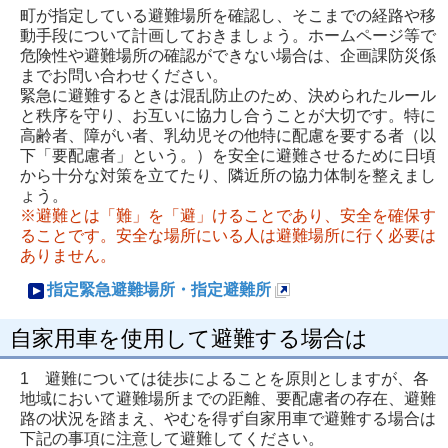
ー
ペ
町が指定している避難場所を確認し、そこまでの経路や移
ジ
ー
動手段について計画しておきましょう。ホームページ等で
危険性や避難場所の確認ができない場合は、企画課防災係
で
ジ
までお問い合わせください。
開
で
緊急に避難するときは混乱防止のため、決められたルール
と秩序を守り、お互いに協力し合うことが大切です。特に
き
開
高齢者、障がい者、乳幼児その他特に配慮を要する者（以
ま
き
下「要配慮者」という。）を安全に避難させるために日頃
す
ま
から十分な対策を立てたり、隣近所の協力体制を整えまし
ょう。
す
※避難とは「難」を「避」けることであり、安全を確保す
ることです。安全な場所にいる人は避難場所に行く必要は
ありません。
指定緊急避難場所・指定避難所
新
自家用車を使用して避難する場合は
規
ペ
1 避難については徒歩によることを原則としますが、各
ー
地域において避難場所までの距離、要配慮者の存在、避難
路の状況を踏まえ、やむを得ず自家用車で避難する場合は
ジ
下記の事項に注意して避難してください。