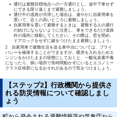
で
通行は避難目標地点への一方通行とし、途中下車せず
開
にできる限り遠くまで避難しましょう。
通行中の道路が渋滞した場合は、速やかに自家用車を
き
置いて、近くの高いところに避難しましょう。
ま
自家用車を置いて避難するときは、避難する人の通行
の妨げにならないように注意し、車をできるだけ道路
す
外の場所に移動してください。その際は、窓を閉め、
ドアロックをせずに鍵をつけたまま避難しましょう。
2 自家用車で避難生活を送る車中泊については、プライ
バシーを確保することができますが、暖房を入れるためエ
ンジンをかけたままの状態にしておくと、一酸化炭素中毒
になったり、狭い場所で長時間動かずにいるとエコノミー
クラス症候群になるおそれがあるので気をつけましょう。
【ステップ2】行政機関から提供さ
れる防災情報について確認しまし
ょう
町から発令される避難情報等や気象庁から