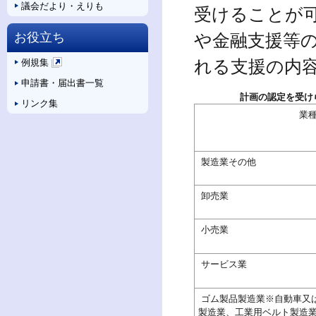
議会だより・えりも
受けることが
お役立ち
や金融支援等
れる支援の内
例規集
新
申請書・届出書一覧
規
計画の認定を受け
ペ
リンク集
業
ー
ジ
で
開
製造業その他
き
ま
卸売業
す
小売業
サービス業
ゴム製品製造業※自動車又
製造業、工業用ベルト製造