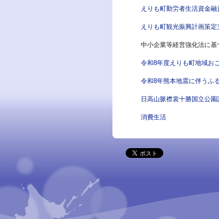
えりも町勤労者生活資金融
えりも町観光振興計画策定
中小企業等経営強化法に基
令和8年度えりも町地域お
令和8年熊本地震に伴うふ
日高山脈襟裳十勝国立公園
消費生活