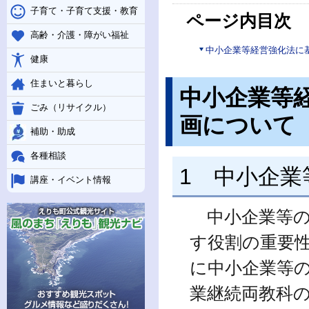
子育て・子育て支援・教育
ページ内目次
高齢・介護・障がい福祉
中小企業等経営強化法に
健康
住まいと暮らし
中小企業等
ごみ（リサイクル）
画について
補助・助成
各種相談
1 中小企業
講座・イベント情報
中小企業等の
す役割の重要
に中小企業等
業継続両教科