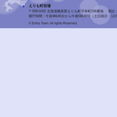
えりも町役場
〒058-0292 北海道幌泉郡えりも町字本町206番地
電話：0
開庁時間：午前8時45分から午後5時30分（土日祝日・12
© Erimo Town. All rights Reserved.