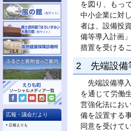
を図り、もっ
中小企業に対
者は、設備投
備等導入計画
措置を受ける
2 先端設備
先端設備導入
を通じて労働
営強化法にお
備を設置する
広報・議会だより
同意を受けて
広報えりも