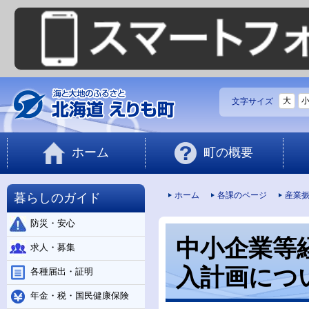
大
文字サイズ
ホーム
町の概要
暮らしのガイド
ホーム
各課のページ
産業
防災・安心
中小企業等
求人・募集
入計画につ
各種届出・証明
年金・税・国民健康保険