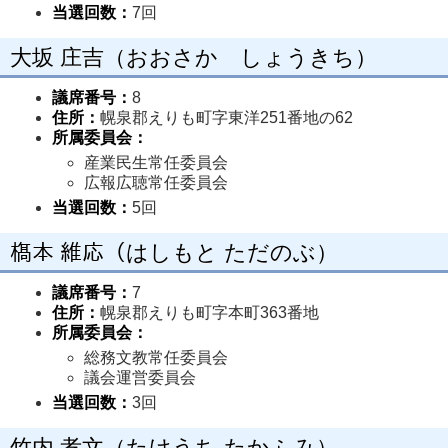
当選回数：
7回
大坂 庄吉（おおさか しょうきち）
議席番号：
8
住所：
幌泉郡えりも町字東洋251番地の62
所属委員会：
産業民生常任委員会
広報広聴常任委員会
当選回数：
5回
𣘺本 維応（はしもと ただのぶ）
議席番号：
7
住所：
幌泉郡えりも町字本町363番地
所属委員会：
総務文教常任委員会
議会運営委員会
当選回数：
3回
竹内 孝文（たけうち たかふみ）