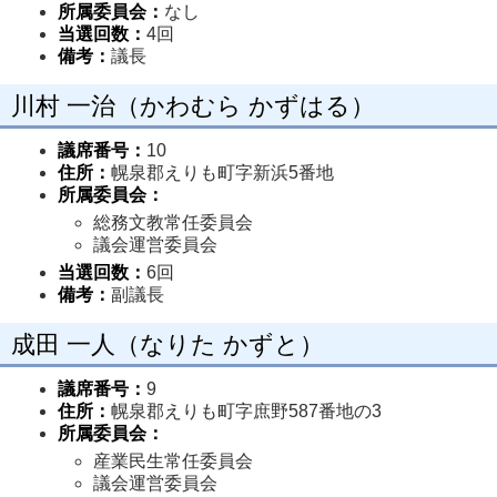
所属委員会：
なし
当選回数：
4回
備考：
議長
川村 一治（かわむら かずはる）
議席番号：
10
住所：
幌泉郡えりも町字新浜5番地
所属委員会：
総務文教常任委員会
議会運営委員会
当選回数：
6回
備考：
副議長
成田 一人（なりた かずと）
議席番号：
9
住所：
幌泉郡えりも町字庶野587番地の3
所属委員会：
産業民生常任委員会
議会運営委員会