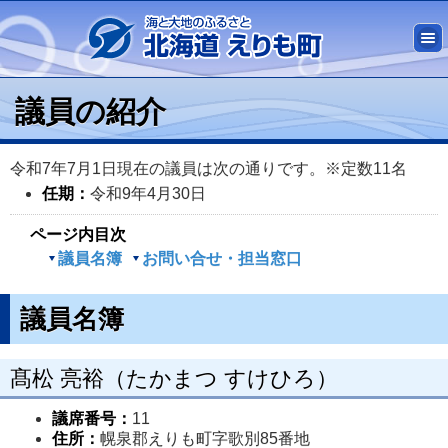
議員の紹介
令和7年7月1日現在の議員は次の通りです。※定数11名
任期：
令和9年4月30日
ページ内目次
議員名簿
お問い合せ・担当窓口
議員名簿
髙松 亮裕（たかまつ すけひろ）
議席番号：
11
住所：
幌泉郡えりも町字歌別85番地