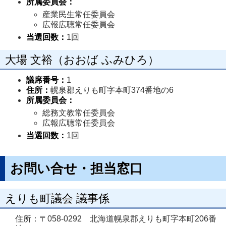
所属委員会：
産業民生常任委員会
広報広聴常任委員会
当選回数：
1回
大場 文裕（おおば ふみひろ）
議席番号：
1
住所：
幌泉郡えりも町字本町374番地の6
所属委員会：
総務文教常任委員会
広報広聴常任委員会
当選回数：
1回
お問い合せ・担当窓口
えりも町議会 議事係
住所：〒058-0292 北海道幌泉郡えりも町字本町206番