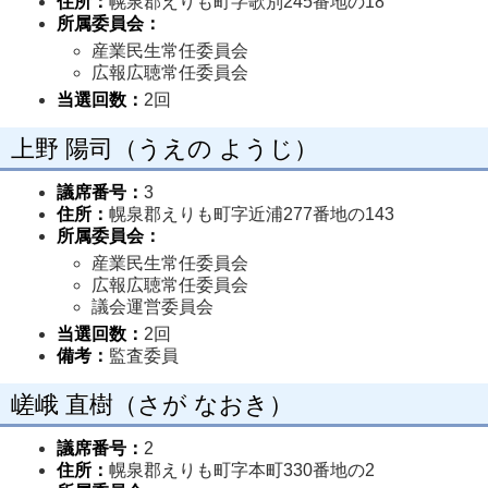
住所：
幌泉郡えりも町字歌別245番地の18
所属委員会：
産業民生常任委員会
広報広聴常任委員会
当選回数：
2回
上野 陽司（うえの ようじ）
議席番号：
3
住所：
幌泉郡えりも町字近浦277番地の143
所属委員会：
産業民生常任委員会
広報広聴常任委員会
議会運営委員会
当選回数：
2回
備考：
監査委員
嵯峨 直樹（さが なおき）
議席番号：
2
住所：
幌泉郡えりも町字本町330番地の2