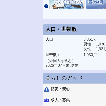
prev
人口・世帯数
人口：
3,851人
男性： 1,93
女性： 1,92
世帯数：
1,930戸
（外国人を含む）
2026年07月末 現在
暮らしのガイド
防災・安心
求人・募集