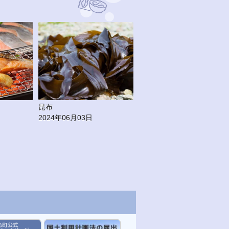
昼は雄大な絶景、夜は満天の
海の恵みが再び！ ４年の時
星空… 襟裳岬の忘れられない
経て復活した「えりもの春
一日
に」がふるさと納税に登場
2025年02月26日
2025年02月21日