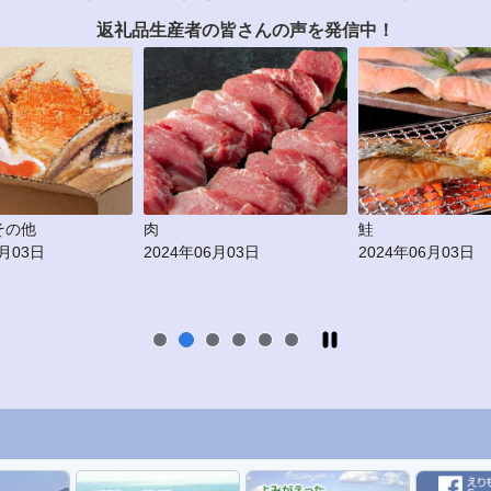
返礼品生産者の皆さんの声を発信中！
鮭
昆布
6月03日
2024年06月03日
2024年06月03日
停
1
2
3
4
5
6
止