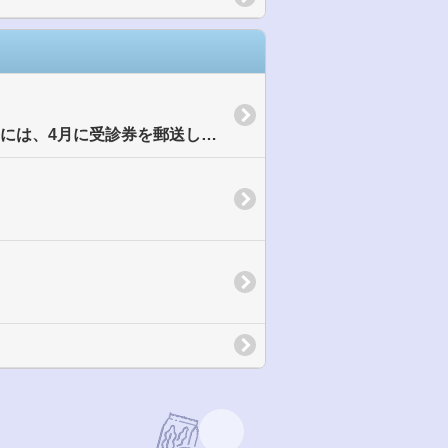
対象となるお子さん（1歳以上年中児まで）には、個別にお知らせします。 対象となるお子さんには、4月に受診券を郵送しています。 今年1歳を迎えるお子さんには、誕生日が近...