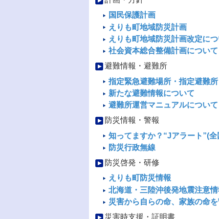
国民保護計画
えりも町地域防災計画
えりも町地域防災計画改定につ
社会資本総合整備計画について
避難情報・避難所
指定緊急避難場所・指定避難所
新たな避難情報について
避難所運営マニュアルについて
防災情報・警報
知ってますか？“Jアラート”(
防災行政無線
防災啓発・研修
えりも町防災情報
北海道・三陸沖後発地震注意情
災害から自らの命、家族の命を
災害時支援・証明書