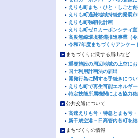
えりも町まち・ひと・しごと創
えりも町過疎地域持続的発展市
えりも町強靭化計画
えりも町ゼロカーボンシティ宣
高度無線環境整備推進事業（令
令和7年度まちづくりアンケー
まちづくりに関する届出など
重要施設の周辺地域の上空にお
国土利用計画法の届出
開発行為に関する手続きについ
えりも町で再生可能エネルギー
特定技能所属機関による協力確
公共交通について
高速えりも号・特急とまも号・
新千歳空港－日高管内各町を結
まちづくりの情報