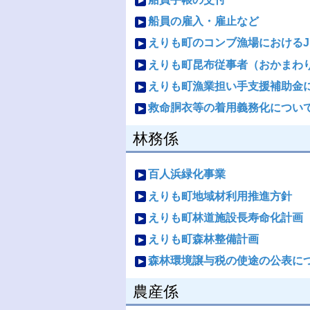
船員の雇入・雇止など
えりも町のコンブ漁場における
えりも町昆布従事者（おかまわ
えりも町漁業担い手支援補助金
救命胴衣等の着用義務化につい
林務係
百人浜緑化事業
えりも町地域材利用推進方針
えりも町林道施設長寿命化計画
えりも町森林整備計画
森林環境譲与税の使途の公表に
農産係