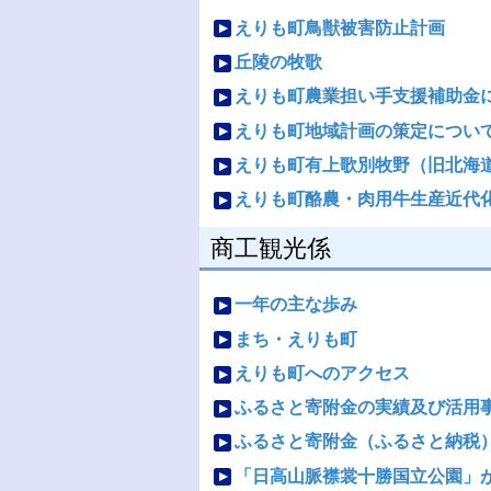
えりも町鳥獣被害防止計画
丘陵の牧歌
えりも町農業担い手支援補助金
えりも町地域計画の策定につい
えりも町有上歌別牧野（旧北海
えりも町酪農・肉用牛生産近代
商工観光係
一年の主な歩み
まち・えりも町
えりも町へのアクセス
ふるさと寄附金の実績及び活用
ふるさと寄附金（ふるさと納税
「日高山脈襟裳十勝国立公園」が