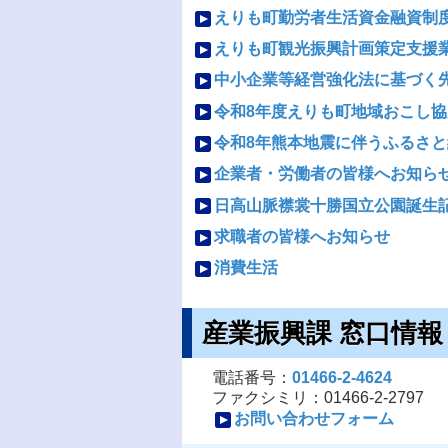
えりも町勤労者生活資金融資制
えりも町観光振興計画策定支援
中小企業等経営強化法に基づく
令和8年度えりも町地域おこし
令和8年熊本地震に伴うふるさ
企業者・労働者の皆様へお知ら
日高山脈襟裳十勝国立公園誕生
求職者の皆様へお知らせ
消費生活
産業振興課 窓口情報
電話番号：
01466-2-4624
ファクシミリ：01466-2-2797
お問い合わせフォーム