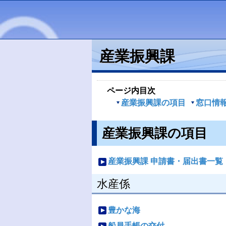
産業振興課
ページ内目次
産業振興課の項目
窓口情
産業振興課の項目
産業振興課 申請書・届出書一覧
水産係
豊かな海
船員手帳の交付