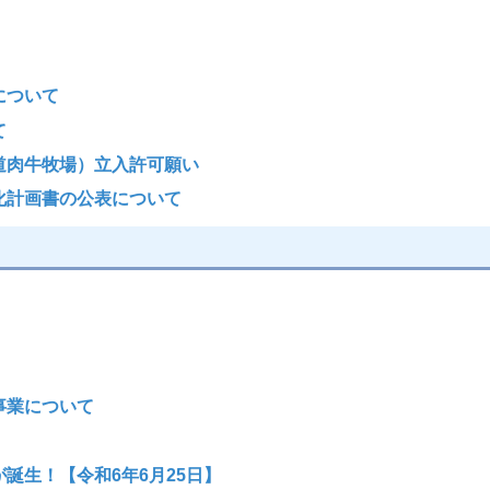
について
て
道肉牛牧場）立入許可願い
化計画書の公表について
事業について
）
誕生！【令和6年6月25日】