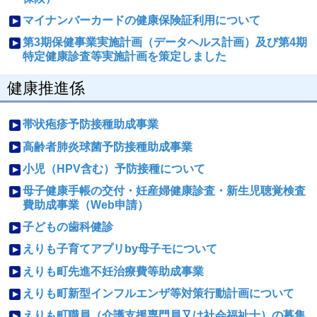
マイナンバーカードの健康保険証利用について
第3期保健事業実施計画（データヘルス計画）及び第4期
特定健康診査等実施計画を策定しました
健康推進係
帯状疱疹予防接種助成事業
高齢者肺炎球菌予防接種助成事業
小児（HPV含む）予防接種について
母子健康手帳の交付・妊産婦健康診査・新生児聴覚検査
費助成事業（Web申請）
子どもの歯科健診
えりも子育てアプリby母子モについて
えりも町先進不妊治療費等助成事業
えりも町新型インフルエンザ等対策行動計画について
えりも町職員（介護支援専門員又は社会福祉士）の募集