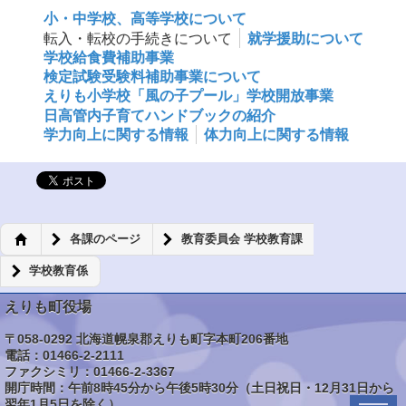
小・中学校、高等学校について
転入・転校の手続きについて
就学援助について
学校給食費補助事業
検定試験受験料補助事業について
えりも小学校「風の子プール」学校開放事業
日高管内子育てハンドブックの紹介
学力向上に関する情報
体力向上に関する情報
各課のページ
教育委員会 学校教育課
学校教育係
えりも町役場
〒058-0292 北海道幌泉郡えりも町字本町206番地
電話：01466-2-2111
ファクシミリ：01466-2-3367
開庁時間：午前8時45分から午後5時30分（土日祝日・12月31日から
翌年1月5日を除く）