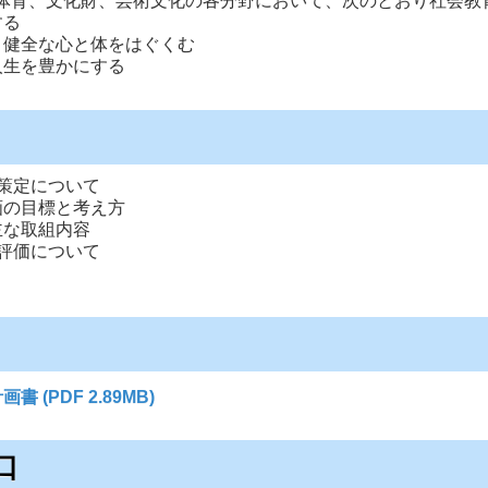
体育、文化財、芸術文化の各分野において、次のとおり社会教
する
、健全な心と体をはぐくむ
人生を豊かにする
策定について
画の目標と考え方
主な取組内容
評価について
(PDF 2.89MB)
口