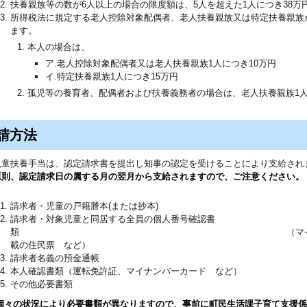
扶養親族等の数が6人以上の場合の限度額は、5人を超えた1人につき38万
所得税法に規定する老人控除対象配偶者、老人扶養親族又は特定扶養親族
ます。
本人の場合は、
ア.老人控除対象配偶者又は老人扶養親族1人につき10万円
イ.特定扶養親族1人につき15万円
孤児等の養育者、配偶者および扶養義務者の場合は、老人扶養親族1人
請方法
児童扶養手当は、認定請求書を提出し知事の認定を受けることにより支給され
原則、認定請求日の属する月の翌月から支給されますので、ご注意ください。
請求者・児童の戸籍謄本(または抄本)
請求者・対象児童と同居する全員の個人番号確認書
類 （マイナンバーカード、通知
載の住民票 など）
請求者名義の預金通帳
本人確認書類（運転免許証、マイナンバーカード など）
その他必要書類
個々の状況により必要書類が異なりますので、事前に町民生活課子育て支援係