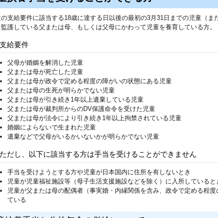
次の支給要件に該当する18歳に達する日以後の最初の3月31日までの児童（ま
を監護している父または母、もしくは父母にかわって児童を養育している方。
支給要件
父母が婚姻を解消した児童
父または母が死亡した児童
父または母が政令で定める程度の障がいの状態にある児童
父または母の生死が明らかでない児童
父または母が引き続き1年以上遺棄している児童
父または母が裁判所からのDV保護命令を受けた児童
父または母が法令により引き続き1年以上拘禁されている児童
婚姻によらないで生まれた児童
遺棄などで父母がいるかいないかが明らかでない児童
ただし、以下に該当する方は手当を受けることができません
手当を受けようとする方や児童が日本国内に住所を有しないとき
児童が児童福祉施設等（母子生活支援施設などを除く）に入所していると
児童が父または母の配偶者（事実婚・内縁関係を含み、政令で定める程度
ている