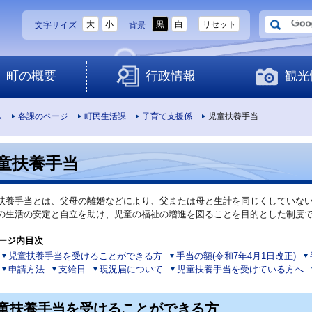
大
小
黒
白
リセット
文字サイズ
背景
町の概要
行政情報
観光
ム
各課のページ
町民生活課
子育て支援係
児童扶養手当
童扶養手当
扶養手当とは、父母の離婚などにより、父または母と生計を同じくしていな
の生活の安定と自立を助け、児童の福祉の増進を図ることを目的とした制度
ージ内目次
児童扶養手当を受けることができる方
手当の額(令和7年4月1日改正)
申請方法
支給日
現況届について
児童扶養手当を受けている方へ
童扶養手当を受けることができる方