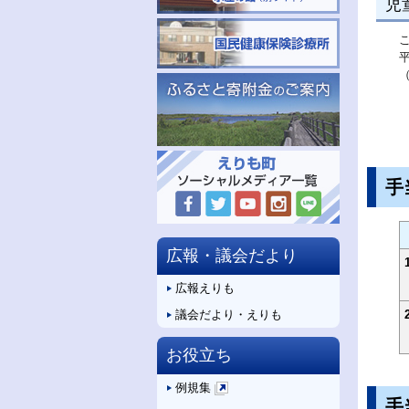
児
手
広報・議会だより
広報えりも
議会だより・えりも
お役立ち
例規集
手
新