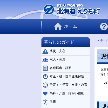
ホーム
ホー
暮らしのガイド
防災・安心
児
求人・募集
各種届出・証明
児童
等）
年金・税・国民健康保険
ペ
子育て・子育て支援・教育
高齢・介護・障がい福祉
健康
児