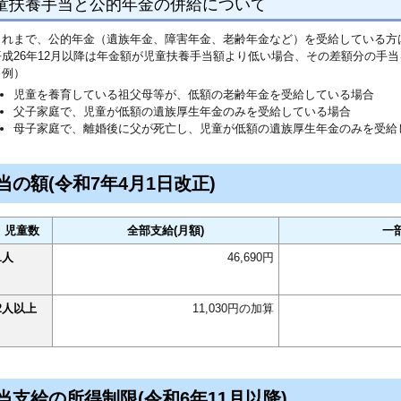
童扶養手当と公的年金の併給について
これまで、公的年金（遺族年金、障害年金、老齢年金など）を受給している方
平成26年12月以降は年金額が児童扶養手当額より低い場合、その差額分の手
（例）
児童を養育している祖父母等が、低額の老齢年金を受給している場合
父子家庭で、児童が低額の遺族厚生年金のみを受給している場合
母子家庭で、離婚後に父が死亡し、児童が低額の遺族厚生年金のみを受給
当の額(令和7年4月1日改正)
児童数
全部支給(月額)
一
1人
46,690円
2人以上
11,030円の加算
当支給の所得制限(令和6年11月以降)