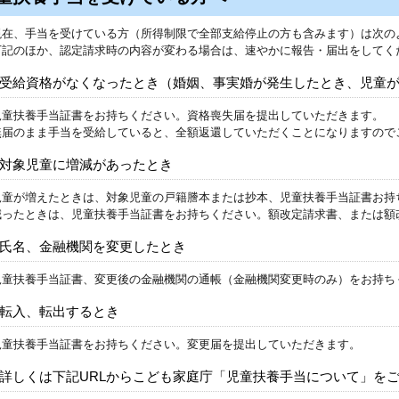
現在、手当を受けている方（所得制限で全部支給停止の方も含みます）は次の
下記のほか、認定請求時の内容が変わる場合は、速やかに報告・届出をしてく
受給資格がなくなったとき（婚姻、事実婚が発生したとき、児童
児童扶養手当証書をお持ちください。資格喪失届を提出していただきます。
無届のまま手当を受給していると、全額返還していただくことになりますので
対象児童に増減があったとき
児童が増えたときは、対象児童の戸籍謄本または抄本、児童扶養手当証書お持
減ったときは、児童扶養手当証書をお持ちください。額改定請求書、または額
氏名、金融機関を変更したとき
児童扶養手当証書、変更後の金融機関の通帳（金融機関変更時のみ）をお持ち
転入、転出するとき
児童扶養手当証書をお持ちください。変更届を提出していただきます。
詳しくは下記URLからこども家庭庁「児童扶養手当について」を