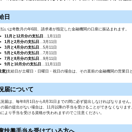
給日
支払いは奇数月の年6回、請求者が指定した金融機関の口座に振込まれます。
11月と12月分の支払日
…1月11日
1月と2月分の支払日
…3月11日
3月と4月分の支払日
…5月11日
5月と6月分の支払日
…7月11日
7月と8月分の支払日
…9月11日
9月と10月分の支払日
…11月11日
注意)
支給日が土曜日・日曜日・祝日の場合は、その直前の金融機関の営業日
況届について
現況届は、毎年8月1日から8月31日までの間に必ず提出しなければなりません
この届の提出がない場合は、11月以降の手当を受けることができなくなります
効により手当を受ける資格が失われますのでご注意ください。
童扶養手当を受けている方へ