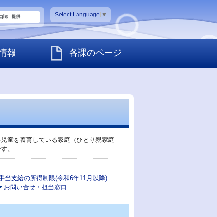
Select Language
▼
情報
各課のページ
い児童を養育している家庭（ひとり親家庭
です。
手当支給の所得制限(令和6年11月以降)
お問い合せ・担当窓口