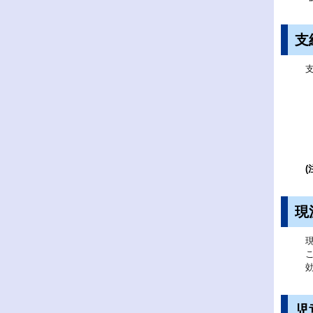
支
(
現
児