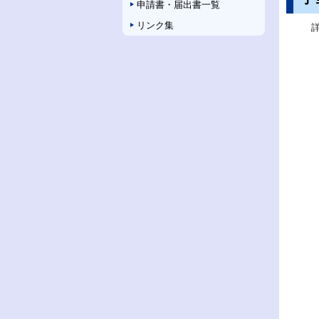
申請書・届出書一覧
規
ペ
リンク集
ー
ジ
で
開
き
ま
す