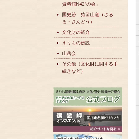
資料館N42°の会」
国史跡 猿留山道（さる
る・さんどう）
文化財の紹介
えりもの伝説
山岳会
その他（文化財に関する手
続きなど）