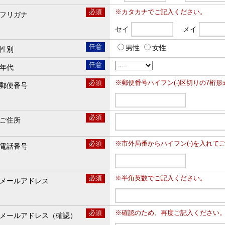
必須
※カタカナでご記入ください。
フリガナ
セイ
メイ
任意
男性
女性
性別
任意
年代
必須
※郵便番号ハイフン(-)区切りの7桁形式で
郵便番号
必須
ご住所
必須
※市外局番からハイフン(-)を入れてご記入く
電話番号
必須
※半角英数でご記入ください。
メールアドレス
必須
※確認のため、再度ご記入ください
メールアドレス（確認）