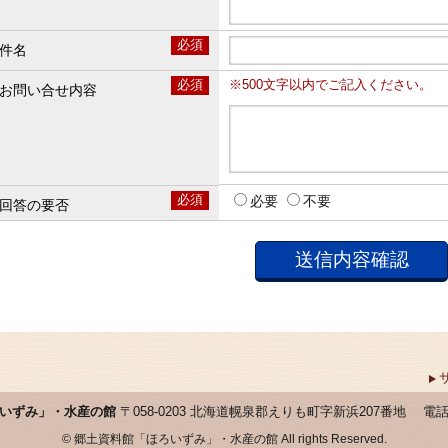
必須
件名
必須
※500文字以内でご記入ください。
お問い合せ内容
必須
必要
不要
回答の要否
いずみ」・水産の館
〒058-0203 北海道幌泉郡えりも町字新浜207番地
電話：
© 郷土資料館「ほろいずみ」・水産の館 All rights Reserved.