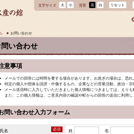
大
小
黒
白
リセット
文字サイズ
背景
ム
お問い合わせ
お問い合わせ
注意事項
メールでの回答には時間を要する場合があります。お急ぎの場合は、恐れ
特定の個人や団体を誹謗・中傷するもの、企業などの営業活動、政治・宗
メール送信時に入力していただきました個人情報につきましては、えりも
また、この個人情報は、ご意見内容の確認や町からの回答の送信に利用し
お問い合わせ入力フォーム
必須
氏名
姓
名