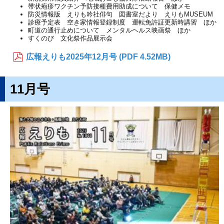
帯状疱疹ワクチン予防接種費用助成について 保健メモ
防災情報版 えりも吟社俳句 図書室だより えりもMUSEUM
診療予定表 空き家情報登録制度 運転免許証更新時講習 ほか
町道の通行止めについて メンタルヘルス映画祭 ほか
すくのび 文化祭作品展示会
広報えりも2025年12月号 (PDF 4.52MB)
11月号