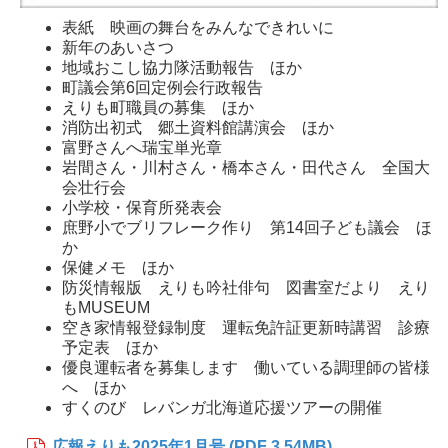
表紙 映画の舞台をみんなできれいに
新年のあいさつ
地域おこし協力隊活動報告 ほか
町議会第6回定例会行政報告
えりも町職員の募集 ほか
消防出初式 郷土資料館講演会 ほか
富野さんへ瑞宝単光章
岩間さん・川村さん・橋本さん・田代さん 全国大
会壮行会
小学校・保育所発表会
庶野小でブリフレーク作り 第14回子ども議会 ほ
か
保健メモ ほか
防災情報版 えりも吟社俳句 図書室だより えり
もMUSEUM
空き家情報登録制度 運転免許証更新時講習 診療
予定表 ほか
優良運転者を募集します 働いている調理師の皆様
へ ほか
すくのび レバンガ北海道応援ツアーの開催
広報えりも2025年1月号 (PDF 3.54MB)