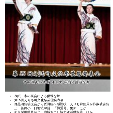
表紙 木の実会による優雅な舞
第55回えりも町文化祭芸能発表会
目黒消防後援会から坂田組へ感謝状 えりも郵便局が詐欺被害防
止 笛舞小一日地域学習 「博愛号」更新 ほか
新規採用職員紹介 地域おこし協力隊活動報告 ほか