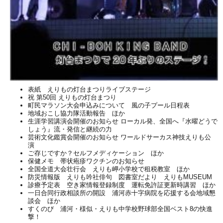
表紙 えりもの灯台まつりライブステージ
祝 第50回 えりもの灯台まつり
町民マラソン大会申込みについて 風の子プール日程表
地域おこし協力隊活動報告 ほか
生涯学習講演会開催のお知らせ ローカル発、全国へ『水曜どうで
しょう』流・発信と継続の力
芸術文化鑑賞会開催のお知らせ ワールドサーカス神技えりも公
演
ご存じですか？セルフメディケーション ほか
保健メモ 帯状疱疹ワクチンのお知らせ
全国全道大会壮行会 えりも岬小学校で租税教室 ほか
防災情報版 えりも吟社俳句 図書室だより えりもMUSEUM
診療予定表 空き家情報登録制度 運転免許証更新時講習 ほか
一日合同行政相談所の開設 浦河赤十字病院を応援する会地域懇
談会 ほか
すくのび 浦河・様似・えりも中学校野球部全国ベスト8の快進
撃！