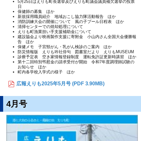
5月25日はえりも町長選挙及びえりも町議会議員補欠選挙の投票
日
保健師の募集 ほか
新規採用職員紹介 地域おこし協力隊活動報告 ほか
消防訓練大会の開催について 風の子プール日程表 ほか
清掃センターでの焼却処理について
えりも町漁業担い手支援補助金について
建設協会より映画製作支援に寄附金 小山内さん全国大会優勝報
告 ほか
保健メモ 子宮頸がん・乳がん検診のご案内 ほか
防災情報版 えりも吟社俳句 図書室だより えりもMUSEUM
診療予定表 空き家情報登録制度 運転免許証更新時講習 ほか
第十二回特別弔慰金の請求受付が開始 令和7年度調理師試験の
お知らせ ほか
町内各学校入学式の様子 ほか
広報えりも2025年5月号 (PDF 3.90MB)
4月号