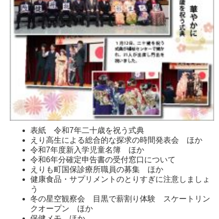
表紙 令和7年二十歳を祝う式典
えり高生による総合的な探求の時間発表会 ほか
令和7年度新入学児童名簿 ほか
令和6年分確定申告書の受付窓口について
えりも町国保診療所職員の募集 ほか
健康食品・サプリメントのとりすぎに注意しましょ
う
冬の星空観察会 目黒で薪割り体験 スケートリン
クオープン ほか
保健メモ ほか