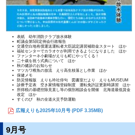
表紙 幼年消防クラブ放水体験
町議会第5回定例会行政報告
交通空白地有償運送運転者大臣認定講習補助金スタート ほか
福祉センターでカラオケが利用できるようになりました ほか
ファンターネ小劇場がえりも町にやってくる！
二十歳を祝う式典について ほか
秋の健診のお知らせ
マツカワ稚魚の放流 えり高生枝落とし作業 ほか
保健メモ
防災情報版 えりも吟社俳句 図書室だより えりもMUSEUM
診療予定表 空き家情報登録制度 運転免許証更新時講習 ほか
所得税の基礎控除見直し等の個別相談会を開催 北海道最低賃金
改定 ほか
すくのび 秋の全道火災予防運動
広報えりも2025年10月号 (PDF 3.35MB)
9月号