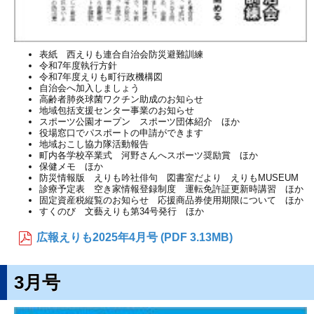
表紙 西えりも連合自治会防災避難訓練
令和7年度執行方針
令和7年度えりも町行政機構図
自治会へ加入しましょう
高齢者肺炎球菌ワクチン助成のお知らせ
地域包括支援センター事業のお知らせ
スポーツ公園オープン スポーツ団体紹介 ほか
役場窓口でパスポートの申請ができます
地域おこし協力隊活動報告
町内各学校卒業式 河野さんへスポーツ奨励賞 ほか
保健メモ ほか
防災情報版 えりも吟社俳句 図書室だより えりもMUSEUM
診療予定表 空き家情報登録制度 運転免許証更新時講習 ほか
固定資産税縦覧のお知らせ 応援商品券使用期限について ほか
すくのび 文藝えりも第34号発行 ほか
広報えりも2025年4月号 (PDF 3.13MB)
3月号