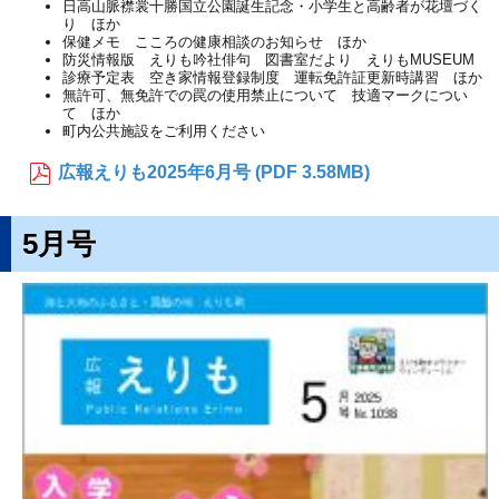
日高山脈襟裳十勝国立公園誕生記念・小学生と高齢者が花壇づく
り ほか
保健メモ こころの健康相談のお知らせ ほか
防災情報版 えりも吟社俳句 図書室だより えりもMUSEUM
診療予定表 空き家情報登録制度 運転免許証更新時講習 ほか
無許可、無免許での罠の使用禁止について 技適マークについ
て ほか
町内公共施設をご利用ください
広報えりも2025年6月号 (PDF 3.58MB)
5月号