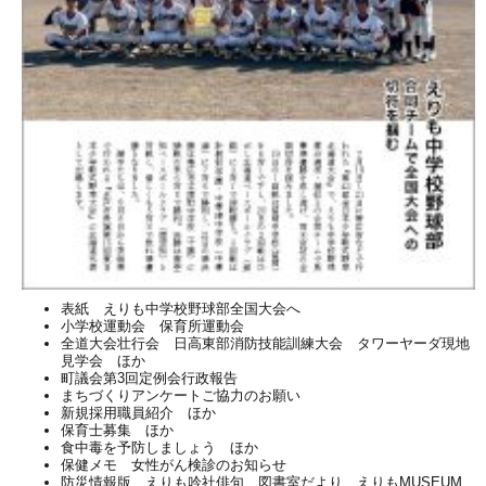
表紙 えりも中学校野球部全国大会へ
小学校運動会 保育所運動会
全道大会壮行会 日高東部消防技能訓練大会 タワーヤーダ現地
見学会 ほか
町議会第3回定例会行政報告
まちづくりアンケートご協力のお願い
新規採用職員紹介 ほか
保育士募集 ほか
食中毒を予防しましょう ほか
保健メモ 女性がん検診のお知らせ
防災情報版 えりも吟社俳句 図書室だより えりもMUSEUM