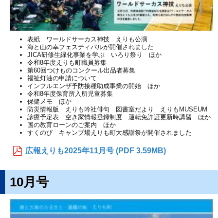
表紙 ワールドサーカス神技 えりも公演
海と山の幸フェスティバルが開催されました
JICA研修生緑化事業を学ぶ いろり祭り ほか
令和8年度えりも町職員募集
第60回つけものコンクール出品者募集
福祉灯油の申請について
インフルエンザ予防接種助成事業の開始 ほか
令和8年度保育所入所児童募集
保健メモ ほか
防災情報版 えりも吟社俳句 図書室だより えりもMUSEUM
診療予定表 空き家情報登録制度 運転免許証更新時講習 ほか
国の教育ローンのご案内 ほか
すくのび キャンプ場えりも町大感謝祭が開催されました
広報えりも2025年11月号 (PDF 3.59MB)
10月号