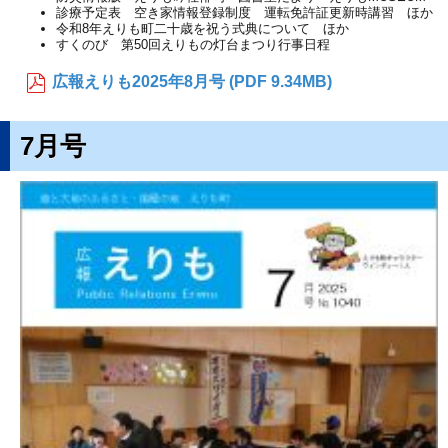
診療予定表 空き家情報登録制度 運転免許証更新時講習 ほか
令和8年えりも町二十歳を祝う式典について ほか
すくのび 第50回えりもの灯台まつり行事日程
広報えりも2025年8月号 (PDF 9.34MB)
7月号