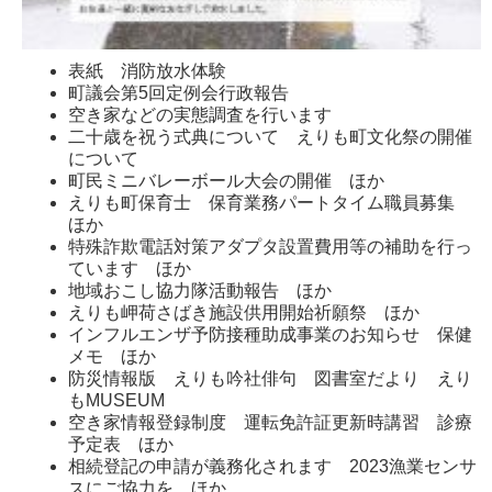
表紙 消防放水体験
町議会第5回定例会行政報告
空き家などの実態調査を行います
二十歳を祝う式典について えりも町文化祭の開催
について
町民ミニバレーボール大会の開催 ほか
えりも町保育士 保育業務パートタイム職員募集
ほか
特殊詐欺電話対策アダプタ設置費用等の補助を行っ
ています ほか
地域おこし協力隊活動報告 ほか
えりも岬荷さばき施設供用開始祈願祭 ほか
インフルエンザ予防接種助成事業のお知らせ 保健
メモ ほか
防災情報版 えりも吟社俳句 図書室だより えり
もMUSEUM
空き家情報登録制度 運転免許証更新時講習 診療
予定表 ほか
相続登記の申請が義務化されます 2023漁業センサ
スにご協力を ほか