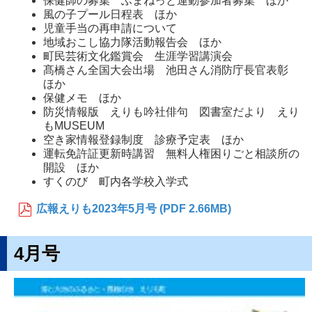
保健師の募集 ふまねっと運動参加者募集 ほか
風の子プール日程表 ほか
児童手当の再申請について
地域おこし協力隊活動報告会 ほか
町民芸術文化鑑賞会 生涯学習講演会
髙橋さん全国大会出場 池田さん消防庁長官表彰
ほか
保健メモ ほか
防災情報版 えりも吟社俳句 図書室だより えり
もMUSEUM
空き家情報登録制度 診療予定表 ほか
運転免許証更新時講習 無料人権困りごと相談所の
開設 ほか
すくのび 町内各学校入学式
広報えりも2023年5月号 (PDF 2.66MB)
4月号