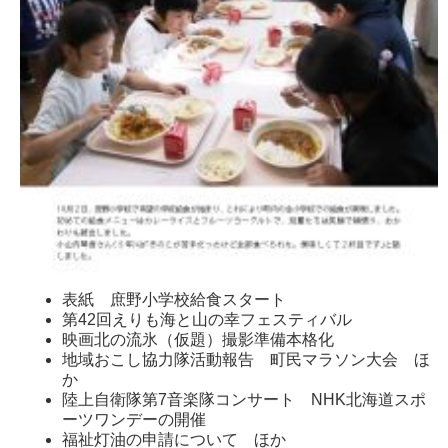
表紙 庶野小学校給食スタート
第42回えりも海と山の幸フェスティバル
映画北の流氷（仮題）撮影準備本格化
地域おこし協力隊活動報告 町民マラソン大会 ほ
か
陸上自衛隊第7音楽隊コンサート NHK北海道スポ
ーツワンデーの開催
福祉灯油の申請について ほか