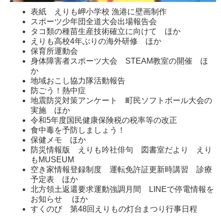
表紙 えりも岬小学校 漁港に壁画制作
スポーツ少年団全道大会出場報告会
タコ類の種苗生産技術確立に向けて ほか
えりも高校4年ぶりの海外研修 ほか
保育所運動会
身体障害者スポーツ大会 STEAM教室の開催 ほ
か
地域おこし協力隊活動報告
防ごう！熱中症
地震防災対策アンケート 町民ソフトボール大会の
実施 ほか
令和5年度国民健康保険税の税率等の改正
食中毒を予防しましょう！
保健メモ ほか
防災情報版 えりも吟社俳句 図書室だより えり
もMUSEUM
空き家情報登録制度 運転免許証更新時講習 診療
予定表 ほか
北方領土返還要求運動強調月間 LINEで停電情報を
お知らせ ほか
すくのび 第48回えりもの灯台まつり行事日程