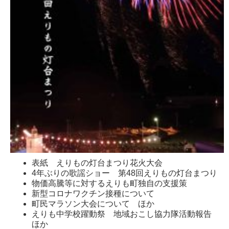
表紙 えりもの灯台まつり花火大会
4年ぶりの歌謡ショー 第48回えりもの灯台まつり
物価高騰等に対するえりも町独自の支援策
新型コロナワクチン接種について
町民マラソン大会について ほか
えりも中学校躍動祭 地域おこし協力隊活動報告
ほか