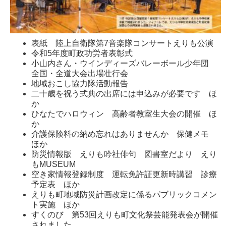
表紙 陸上自衛隊第7音楽隊コンサートえりも公演
令和5年度町政功労者表彰式
小山内さん・ウインディーズバレーボール少年団
全国・全道大会出場壮行会
地域おこし協力隊活動報告
二十歳を祝う式典の出席には申込みが必要です ほ
か
ひなたでハロウィン 高齢者教室生大会の開催 ほ
か
介護保険料の納め忘れはありませんか 保健メモ
ほか
防災情報版 えりも吟社俳句 図書室だより えり
もMUSEUM
空き家情報登録制度 運転免許証更新時講習 診療
予定表 ほか
えりも町地域防災計画改定に係るパブリックコメン
ト実施 ほか
すくのび 第53回えりも町文化祭芸能発表会が開催
されました