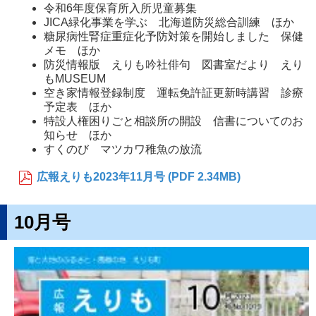
令和6年度保育所入所児童募集
JICA緑化事業を学ぶ 北海道防災総合訓練 ほか
糖尿病性腎症重症化予防対策を開始しました 保健
メモ ほか
防災情報版 えりも吟社俳句 図書室だより えり
もMUSEUM
空き家情報登録制度 運転免許証更新時講習 診療
予定表 ほか
特設人権困りごと相談所の開設 信書についてのお
知らせ ほか
すくのび マツカワ稚魚の放流
広報えりも2023年11月号 (PDF 2.34MB)
10月号