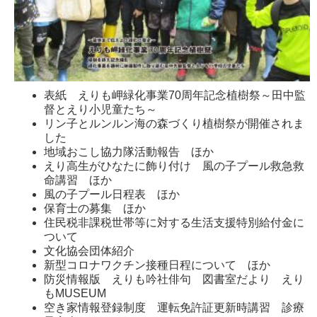
表紙 えりも岬緑化事業70周年記念植樹祭～田中監
督とえり小児童たち～
リン子とルンルン海の森づくり植樹祭が開催されま
した
地域おこし協力隊活動報告 ほか
えり高生がひなたに飾り付け 風の子プール救急救
命講習 ほか
風の子プール日程表 ほか
保育士の募集 ほか
住民税非課税世帯等に対する生活支援特別給付金に
ついて
文化協会団体紹介
新型コロナワクチン接種日程について ほか
防災情報版 えりも吟社俳句 図書室だより えり
もMUSEUM
空き家情報登録制度 運転免許証更新時講習 診療