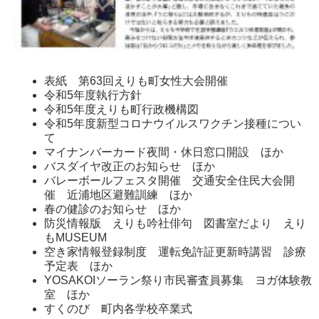
表紙 第63回えりも町女性大会開催
令和5年度執行方針
令和5年度えりも町行政機構図
令和5年度新型コロナウイルスワクチン接種につい
て
マイナンバーカード夜間・休日窓口開設 ほか
バスダイヤ改正のお知らせ ほか
バレーボールフェスタ開催 交通安全住民大会開
催 近浦地区避難訓練 ほか
春の健診のお知らせ ほか
防災情報版 えりも吟社俳句 図書室だより えり
もMUSEUM
空き家情報登録制度 運転免許証更新時講習 診療
予定表 ほか
YOSAKOIソーラン祭り市民審査員募集 ヨガ体験教
室 ほか
すくのび 町内各学校卒業式