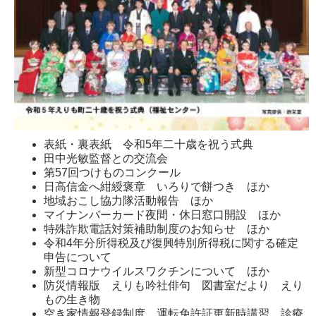
表紙・裏表紙 令和5年二十歳を祝う式典
田中光敏監督との交流会
第57回つけものコンクール
日高信金へ紺綬褒章 いろりで餅つき ほか
地域おこし協力隊活動報告 ほか
マイナンバーカード夜間・休日窓口開設 ほか
特殊詐欺電話対策補助制度のお知らせ ほか
令和4年分所得税及び復興特別所得税に関する確定
申告について
新型コロナウイルスワクチンについて ほか
防災情報版 えりも吟社俳句 図書室だより えり
もの生き物
空き家情報登録制度 運転免許証更新時講習 診療