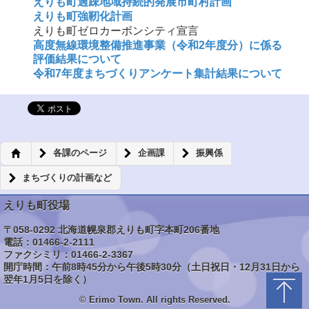
えりも町過疎地域持続的発展市町村計画
えりも町強靭化計画
えりも町ゼロカーボンシティ宣言
高度無線環境整備推進事業（令和2年度分）に係る
評価結果について
令和7年度まちづくりアンケート集計結果について
各課のページ
企画課
振興係
まちづくりの計画など
えりも町役場
〒058-0292 北海道幌泉郡えりも町字本町206番地
電話：01466-2-2111
ファクシミリ：01466-2-3367
開庁時間：午前8時45分から午後5時30分（土日祝日・12月31日から
翌年1月5日を除く）
© Erimo Town. All rights Reserved.