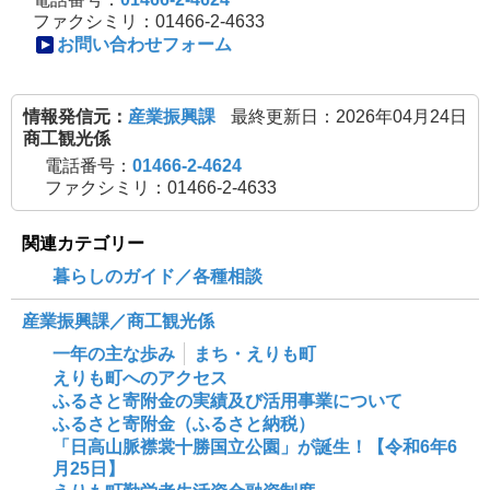
ファクシミリ：01466-2-4633
開
お問い合わせフォーム
き
ま
情報発信元：
産業振興課
最終更新日：2026年04月24日
す
商工観光係
電話番号：
01466-2-4624
ファクシミリ：01466-2-4633
関連カテゴリー
暮らしのガイド／各種相談
産業振興課／商工観光係
一年の主な歩み
まち・えりも町
えりも町へのアクセス
ふるさと寄附金の実績及び活用事業について
ふるさと寄附金（ふるさと納税）
「日高山脈襟裳十勝国立公園」が誕生！【令和6年6
月25日】