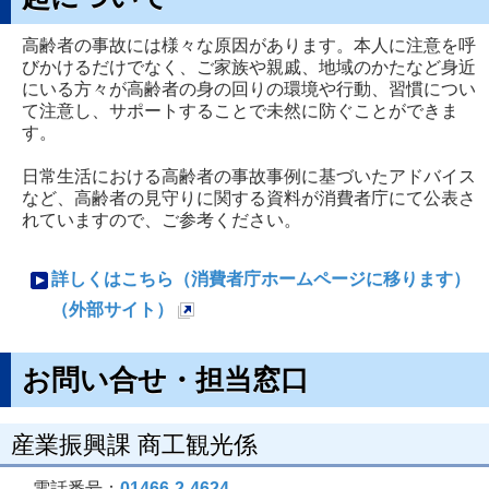
ー
ジ
高齢者の事故には様々な原因があります。本人に注意を呼
びかけるだけでなく、ご家族や親戚、地域のかたなど身近
で
にいる方々が高齢者の身の回りの環境や行動、習慣につい
開
て注意し、サポートすることで未然に防ぐことができま
す。
き
ま
日常生活における高齢者の事故事例に基づいたアドバイス
す
など、高齢者の見守りに関する資料が消費者庁にて公表さ
れていますので、ご参考ください。
詳しくはこちら（消費者庁ホームページに移ります）
（外部サイト）
新
規
お問い合せ・担当窓口
ペ
ー
産業振興課 商工観光係
ジ
で
電話番号：
01466-2-4624