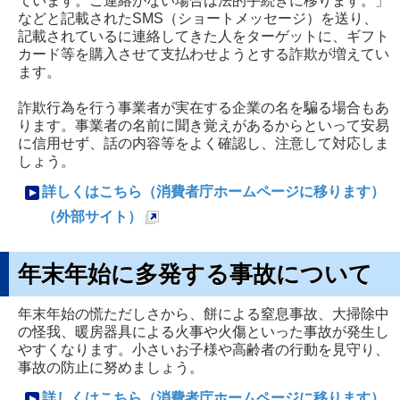
ています。ご連絡がない場合は法的手続きに移ります。」
などと記載されたSMS（ショートメッセージ）を送り、
記載されているに連絡してきた人をターゲットに、ギフト
カード等を購入させて支払わせようとする詐欺が増えてい
ます。
詐欺行為を行う事業者が実在する企業の名を騙る場合もあ
ります。事業者の名前に聞き覚えがあるからといって安易
に信用せず、話の内容等をよく確認し、注意して対応しま
しょう。
詳しくはこちら（消費者庁ホームページに移ります）
（外部サイト）
新
規
年末年始に多発する事故について
ペ
ー
年末年始の慌ただしさから、餅による窒息事故、大掃除中
の怪我、暖房器具による火事や火傷といった事故が発生し
ジ
やすくなります。小さいお子様や高齢者の行動を見守り、
で
事故の防止に努めましょう。
開
詳しくはこちら（消費者庁ホームページに移ります）