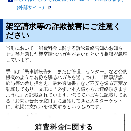
き
（外部サイト）
ま
新
す
規
架空請求等の詐欺被害にご注意く
ペ
ださい
ー
ジ
当町において『消費料金に関する訴訟最終告知のお知ら
せ』等と題した架空請求ハガキが届いたという相談が急増
で
しています。
開
手口は「民事訴訟告知（または管理）センター」など公的
き
機関のような名称を騙るハガキを送りつけ、「民事訴訟、
ま
給与等の差し押さえ、最終通知書」など不安を煽る言葉が
す
記載してあり、文末に「必ずご本人様からご連絡頂きます
ように」と記載されています。慌ててハガキに記載してあ
る「お問い合わせ窓口」に連絡してきた人をターゲット
に、執拗に支払いを強要するというものです。