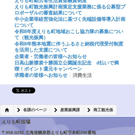
えりも町勤労者生活資金融資制度
えりも町観光振興計画策定支援業務に係る公募型プ
ロポーザルの審査結果について
中小企業等経営強化法に基づく先端設備等導入計画
について
令和8年度えりも町地域おこし協力隊の募集につい
て（観光振興）
令和8年熊本地震に伴うふるさと納税代理受付制度
を活用した支援について
企業者・労働者の皆様へお知らせ
日高山脈襟裳十勝国立公園誕生記念 d払いで満
喫！ポイント還元キャンペーン
求職者の皆様へお知らせ
消費生活
各課のページ
産業振興課
商工観光係
えりも町役場
〒058-0292 北海道幌泉郡えりも町字本町206番地