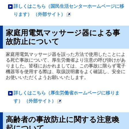
詳しくはこちら（国民生活センターホームページに移
ります） （外部サイト）
新
規
家庭用電気マッサージ器による事
ペ
故防止について
ー
ジ
家庭用電気マッサージ器を誤った方法で使用したことによ
る死亡事故について、厚生労働省より注意の呼び掛けがあ
で
りました。皆様におかれましては、この事故に限らず電子
開
機器等を使用する際は、取扱説明書をよく確認し、安全に
お使いいただくようお願いいたします。
き
ま
詳しくはこちら（厚生労働省ホームページに移りま
す
す） （外部サイト）
新
規
高齢者の事故防止に関する注意喚
ペ
起について