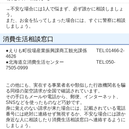
→不安な場合には1人で悩まず、必ず誰かに相談しましょ
う。
また、お金を払ってしまった場合には、すぐに警察に相談
しましょう。
消費生活相談窓口
●えりも町役場産業振興課商工観光課係 TEL:01466-2-
4626
●北海道立消費生活センター TEL:050-
7505-0999
この他にも、実在する事業者名や類似した行政機関名を騙
る同様の架空請求が全国で確認されています。
その手口もメールや電話から、郵便、インターネット、
SNSなどを使ったものなど巧妙です。
身に覚えのない請求が来た場合には、記載されている電話
番号には絶対に連絡せず無視するか、不安な場合には誰か
身近な人に相談したり消費生活相談窓口へ連絡するように
しましょう。