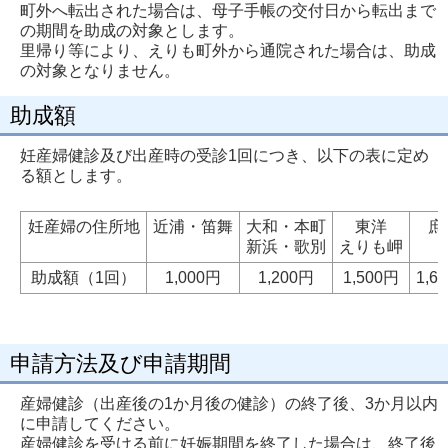
町外へ転出された場合は、母子手帳の交付日から転出まで
の期間を助成の対象とします。
里帰り等により、えりも町外から通院された場合は、助成
の対象となりません。
助成額
妊産婦健診及び出産時の受診1回につき、以下の表に定め
る額とします。
妊産婦の住所地
近浦・笛舞
大和・本町
東洋
庶
新浜・歌別
えりも岬
助成額（1回）
1,000円
1,200円
1,500円
1,6
申請方法及び申請期間
産婦健診（出産後の1か月後の健診）の終了後、3か月以内
に申請してください。
産婦健診を受ける前に妊娠期間を終了した場合は、終了後