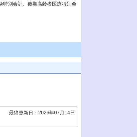
険特別会計、後期高齢者医療特別会
最終更新日：2026年07月14日