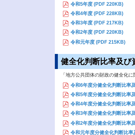
令和5年度 (PDF 220KB)
令和4年度 (PDF 228KB)
令和3年度 (PDF 217KB)
令和2年度 (PDF 220KB)
令和元年度 (PDF 215KB)
健全化判断比率及び
「地方公共団体の財政の健全化に
令和6年度分健全化判断比率及び資
令和5年度分健全化判断比率及び資
令和4年度分健全化判断比率及び資
令和3年度分健全化判断比率及び資
令和2年度分健全化判断比率及び資
令和元年度分健全化判断比率及び資