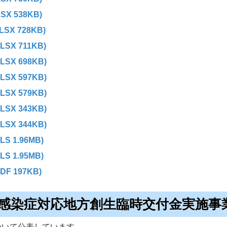
 538KB)
X 728KB)
X 711KB)
X 698KB)
X 597KB)
X 579KB)
X 343KB)
X 344KB)
 1.96MB)
 1.95MB)
 197KB)
感染症対応地方創生臨時交付金実施事
ついて公表しています。