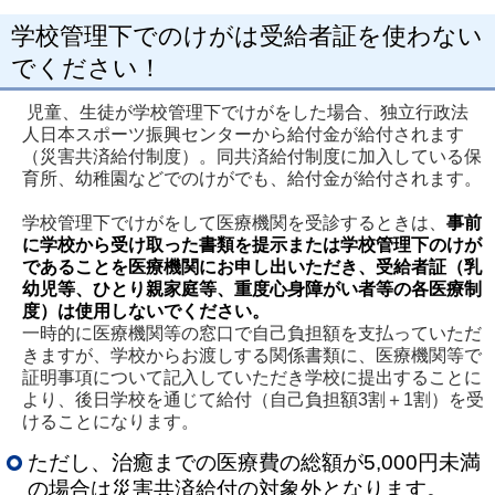
学校管理下でのけがは受給者証を使わない
でください！
児童、生徒が学校管理下でけがをした場合、独立行政法
人日本スポーツ振興センターから給付金が給付されます
（災害共済給付制度）。同共済給付制度に加入している保
育所、幼稚園などでのけがでも、給付金が給付されます。
学校管理下でけがをして医療機関を受診するときは、
事前
に学校から受け取った書類を提示または
学校管理下のけが
であることを医療機関にお申し出いただき、
受給者証（乳
幼児等、ひとり親家庭等、重度心身障がい者等の各医療制
度）は使用しないでください。
一時的に医療機関等の窓口で自己負担額を支払っていただ
きますが、学校からお渡しする関係書類に、医療機関等で
証明事項について記入していただき学校に提出することに
より、後日学校を通じて給付（自己負担額3割＋1割）を受
けることになります。
ただし、治癒までの医療費の総額が5,000円未満
の場合は災害共済給付の対象外となります。