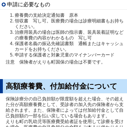
申請に必要なもの
療養費の支給決定通知書 原本
領収書 写し可。医療費の場合は診療明細書もお持ち
ください。
治療用装具の場合は医師の指示書、装具装着証明など
の療養費の内容がわかるもの 写し可
保護者名義の振込先確認書類 通帳またはキャッシュ
カードをお持ちください。
申請する保護者と対象児童のマイナンバーカード
注意 保険者がえりも町国保の場合は不要です。
高額療養費、付加給付金について
保険診療分の自己負担額が限度額を超えた場合、その超え
た分が高額療養費として、受診者の加入先の保険者から支
給されます。また、保険者によっては付加給付金として自
己負担額の一部を払い戻している場合もあります。
えりも町の乳幼児等医療費受給者証を使用して診療を受け