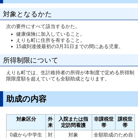
対象となるかた
次の要件にすべて該当するかた。
健康保険に加入していること。
えりも町に住所を有すること。
15歳到達後最初の3月31日までの間にある児童。
所得制限について
えりも町では、生計維持者の所得が本制度で定める所得制
限限度額を超えていても全額助成となります。
助成の内容
対象区分
外
入院または指
非課税世
課税世
来
定訪問看護
帯
帯
0歳から中学生
対
対象
全額助成のため自