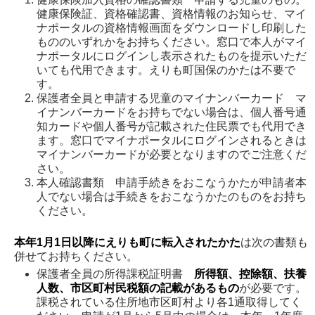
健康保険証、資格確認書、資格情報のお知らせ、マイ
ナポータルの資格情報画面をダウンロードし印刷した
もののいずれかをお持ちください。窓口で本人がマイ
ナポータルにログインし表示されたものを提示いただ
いても代用できます。えりも町国保のかたは不要で
す。
保護者全員と申請する児童のマイナンバーカード マ
イナンバーカードをお持ちでない場合は、個人番号通
知カードや個人番号が記載された住民票でも代用でき
ます。窓口でマイナポータルにログインされるときは
マイナンバーカードが必要となりますのでご注意くだ
さい。
本人確認書類 申請手続きをおこなうかたが申請者本
人でない場合は手続きをおこなうかたのものをお持ち
ください。
本年1月1日以降にえりも町に転入されたかた
は次の書類も
併せてお持ちください。
保護者全員の所得課税証明書
所得額、控除額、扶養
人数、市区町村民税額の記載があるもの
が必要です。
課税されている住所地市区町村より各1通取得してく