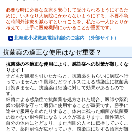
必要な時に必要な医療を安心して受けられるようにするた
めに、いきなり大病院にかからないようにする、不要不急
な時間外診療を減らすということを、私たち一人ひとりが
考えて、上手に医療機関にかかることが重要です。
北海道小児救急電話相談のご案内 （外部サイト）
抗菌薬の適正な使用はなぜ重要？
抗菌薬の不適正な使用により、感染症への対策が難しくな
ります！
子どもが風邪を引いたからと、抗菌薬をもらいに病院へ行
っていませんか？風邪などウイルスによる感染症に抗菌薬
は効きません。抗菌薬は細菌に対して効果があるもので
す。
細菌による感染症で抗菌薬を処方された場合、医師や薬剤
師の指示を守って適切に使用することが重要です。勝手に
途中で服用を止めたりすると、体内に残った細菌が抗菌薬
の効かない耐性菌になるリスクが高まります。耐性菌が、
自分の体内にとどまり、また周囲の人々に伝播していくこ
とで、薬剤耐性が広がっていき、感染症に対する治療が難