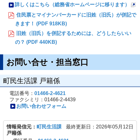
詳しくはこちら（総務省ホームページに移ります）
新
住民票とマイナンバーカードに旧姓（旧氏）が併記で
規
きます！ (PDF 918KB)
ペ
旧姓（旧氏）を併記するためには、どうしたらいい
ー
の？ (PDF 440KB)
ジ
で
お問い合せ・担当窓口
開
き
町民生活課 戸籍係
ま
す
電話番号：
01466-2-4621
ファクシミリ：01466-2-4439
お問い合わせフォーム
情報発信元：
町民生活課
最終更新日：2026年05月12日
戸籍係