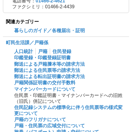
電話番号：
01466-2-4621
ファクシミリ：01466-2-4439
関連カテゴリー
暮らしのガイド／各種届出・証明
町民生活課／戸籍係
人口統計
戸籍
住民登録
印鑑登録・印鑑登録証明書
郵送による戸籍謄本等の請求方法
郵送による住民票等の請求方法
郵送による転出証明書の請求方法
戸籍関係証明書の交付手数料
マイナンバーカードについて
住民票・印鑑証明書・マイナンバーカードへの旧姓
（旧氏）併記について
住民記録システムの標準化に伴う住民票等の様式変
更について
戸籍のフリガナについて
戸籍・住民票の広域交付について
旅券（パスポート）申請・交付について