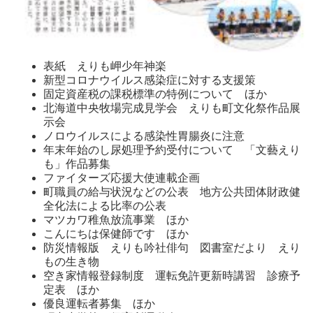
表紙 えりも岬少年神楽
新型コロナウイルス感染症に対する支援策
固定資産税の課税標準の特例について ほか
北海道中央牧場完成見学会 えりも町文化祭作品展
示会
ノロウイルスによる感染性胃腸炎に注意
年末年始のし尿処理予約受付について 「文藝えり
も」作品募集
ファイターズ応援大使連載企画
町職員の給与状況などの公表 地方公共団体財政健
全化法による比率の公表
マツカワ稚魚放流事業 ほか
こんにちは保健師です ほか
防災情報版 えりも吟社俳句 図書室だより えり
もの生き物
空き家情報登録制度 運転免許更新時講習 診療予
定表 ほか
優良運転者募集 ほか