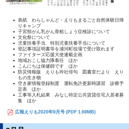
表紙 わらしゃんど・えりもまるごと自然体験日帰
りキャンプ
子宮頸がん乳がん骨粗しょう症検診について
文化祭について
児童扶養手当、特別児童扶養手当について
登記事項証明書等を浦河町役場で受け取れます
ファイターズ応援大使連載企画
地域おこし協力隊着任 ほか
こんにちは保健師です ほか
防災情報版 えりも吟社俳句 図書室だより えり
もの生き物
空き家情報登録制度 運転免許更新時講習 診療予
定表 ほか
工事等入札結果 みなし特定公共賃貸住宅入居者募
集 ほか
広報えりも2020年9月号 (PDF 1.69MB)