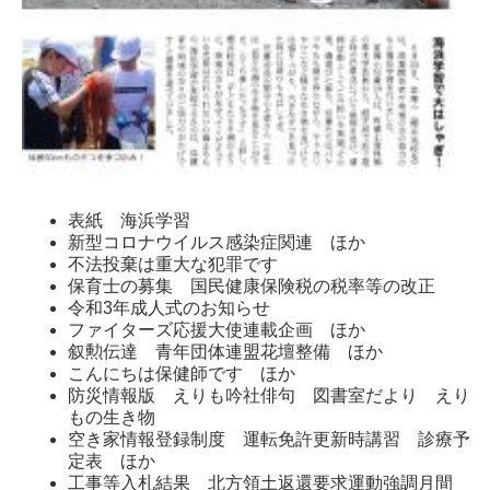
表紙 海浜学習
新型コロナウイルス感染症関連 ほか
不法投棄は重大な犯罪です
保育士の募集 国民健康保険税の税率等の改正
令和3年成人式のお知らせ
ファイターズ応援大使連載企画 ほか
叙勲伝達 青年団体連盟花壇整備 ほか
こんにちは保健師です ほか
防災情報版 えりも吟社俳句 図書室だより えり
もの生き物
空き家情報登録制度 運転免許更新時講習 診療予
定表 ほか
工事等入札結果 北方領土返還要求運動強調月間