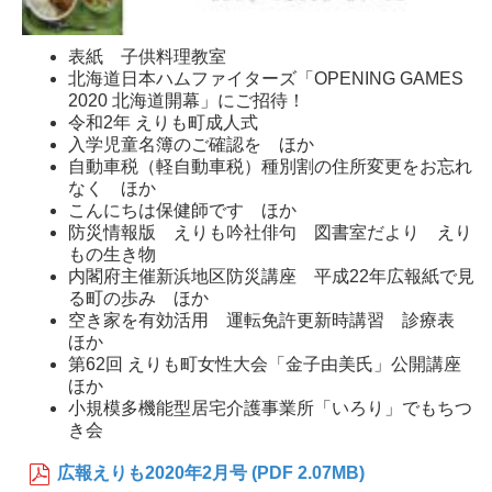
表紙 子供料理教室
北海道日本ハムファイターズ「OPENING GAMES
2020 北海道開幕」にご招待！
令和2年 えりも町成人式
入学児童名簿のご確認を ほか
自動車税（軽自動車税）種別割の住所変更をお忘れ
なく ほか
こんにちは保健師です ほか
防災情報版 えりも吟社俳句 図書室だより えり
もの生き物
内閣府主催新浜地区防災講座 平成22年広報紙で見
る町の歩み ほか
空き家を有効活用 運転免許更新時講習 診療表
ほか
第62回 えりも町女性大会「金子由美氏」公開講座
ほか
小規模多機能型居宅介護事業所「いろり」でもちつ
き会
広報えりも2020年2月号 (PDF 2.07MB)