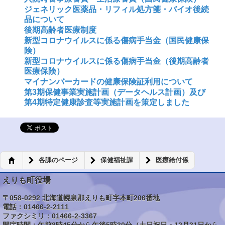
ジェネリック医薬品・リフィル処方箋・バイオ後続
品について
後期高齢者医療制度
新型コロナウイルスに係る傷病手当金（国民健康保
険）
新型コロナウイルスに係る傷病手当金（後期高齢者
医療保険）
マイナンバーカードの健康保険証利用について
第3期保健事業実施計画（データヘルス計画）及び
第4期特定健康診査等実施計画を策定しました
各課のページ
保健福祉課
医療給付係
えりも町役場
〒058-0292 北海道幌泉郡えりも町字本町206番地
電話：01466-2-2111
ファクシミリ：01466-2-3367