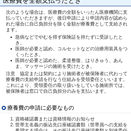
医療費を全額支払ったとき
次のような場合は、医療費の全額をいったん医療機関に支
払っていただきますが、後日申請により申請内容が認めら
れた場合に自己負担分を除く金額が療養費として支給され
ます。
急病などでやむを得ず保険証を持たずに受診したと
き。
医師が必要と認め、コルセットなどの治療用装具をつ
くったとき。
医師が必要と認めた、柔道整復、はりきゅう、あん
ま、マッサージの施術を受けたとき。
注意 協定または契約により施術者が被保険者に代わって
療養費の支給申請を行なう仕組みを受領委任といいます。
これにより、受領委任の取り扱いをしている施術所では、
被保険者は窓口で自己負担分のみを支払います。
療養費の申請に必要なもの
資格確認書または資格情報のお知らせ
世帯主名義の振込先口座確認書類（世帯員への支給を
希望する場合は、その振込先口座確認書類と別途委任