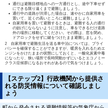
で
通行は避難目標地点への一方通行とし、途中下車せず
開
にできる限り遠くまで避難しましょう。
通行中の道路が渋滞した場合は、速やかに自家用車を
き
置いて、近くの高いところに避難しましょう。
ま
自家用車を置いて避難するときは、避難する人の通行
の妨げにならないように注意し、車をできるだけ道路
す
外の場所に移動してください。その際は、窓を閉め、
ドアロックをせずに鍵をつけたまま避難しましょう。
2 自家用車で避難生活を送る車中泊については、プライ
バシーを確保することができますが、暖房を入れるためエ
ンジンをかけたままの状態にしておくと、一酸化炭素中毒
になったり、狭い場所で長時間動かずにいるとエコノミー
クラス症候群になるおそれがあるので気をつけましょう。
【ステップ2】行政機関から提供さ
れる防災情報について確認しまし
ょう
町から発令される避難情報等や気象庁から