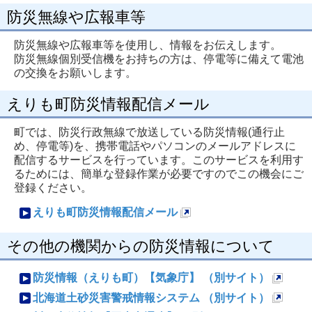
防災無線や広報車等
防災無線や広報車等を使用し、情報をお伝えします。
防災無線個別受信機をお持ちの方は、停電等に備えて電池
の交換をお願いします。
えりも町防災情報配信メール
町では、防災行政無線で放送している防災情報(通行止
め、停電等)を、携帯電話やパソコンのメールアドレスに
配信するサービスを行っています。このサービスを利用す
るためには、簡単な登録作業が必要ですのでこの機会にご
登録ください。
えりも町防災情報配信メール
新
その他の機関からの防災情報について
規
ペ
防災情報（えりも町）【気象庁】 （別サイト）
ー
新
北海道土砂災害警戒情報システム （別サイト）
ジ