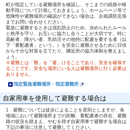
ー
ペ
町が指定している避難場所を確認し、そこまでの経路や移
ジ
ー
動手段について計画しておきましょう。ホームページ等で
危険性や避難場所の確認ができない場合は、企画課防災係
で
ジ
までお問い合わせください。
開
で
緊急に避難するときは混乱防止のため、決められたルール
と秩序を守り、お互いに協力し合うことが大切です。特に
き
開
高齢者、障がい者、乳幼児その他特に配慮を要する者（以
ま
き
下「要配慮者」という。）を安全に避難させるために日頃
す
ま
から十分な対策を立てたり、隣近所の協力体制を整えまし
ょう。
す
※避難とは「難」を「避」けることであり、安全を確保す
ることです。安全な場所にいる人は避難場所に行く必要は
ありません。
指定緊急避難場所・指定避難所
新
自家用車を使用して避難する場合は
規
ペ
1 避難については徒歩によることを原則としますが、各
ー
地域において避難場所までの距離、要配慮者の存在、避難
路の状況を踏まえ、やむを得ず自家用車で避難する場合は
ジ
下記の事項に注意して避難してください。