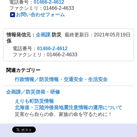
で
電話番号：
01466-2-4612
ファクシミリ：01466-2-4633
開
お問い合わせフォーム
き
ま
情報発信元：
企画課
防災
最終更新日：2021年05月19日
す
係
電話番号：
01466-2-4612
ファクシミリ：01466-2-4633
関連カテゴリー
行政情報／防災情報・交通安全・生活安全
企画課／防災啓発・研修
えりも町防災情報
北海道・三陸沖後発地震注意情報の運用について
災害から自らの命、家族の命を守るために！