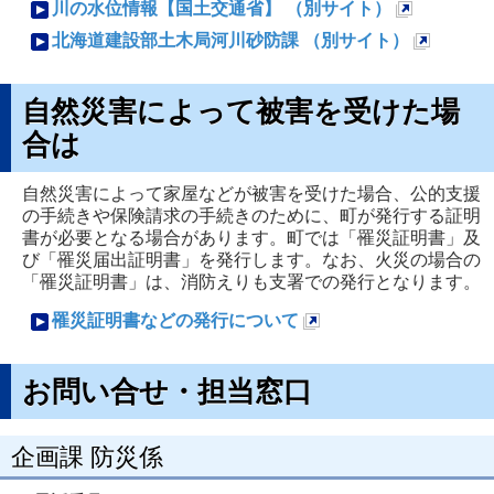
規
新
川の水位情報【国土交通省】 （別サイト）
で
ペ
規
新
北海道建設部土木局河川砂防課 （別サイト）
開
ー
ペ
規
新
き
ジ
ー
ペ
規
自然災害によって被害を受けた場
ま
で
ジ
ー
ペ
合は
す
開
で
ジ
ー
き
開
で
ジ
自然災害によって家屋などが被害を受けた場合、公的支援
の手続きや保険請求の手続きのために、町が発行する証明
ま
き
開
で
書が必要となる場合があります。町では「罹災証明書」及
す
ま
き
開
び「罹災届出証明書」を発行します。なお、火災の場合の
す
「罹災証明書」は、消防えりも支署での発行となります。
ま
き
す
ま
罹災証明書などの発行について
す
新
規
お問い合せ・担当窓口
ペ
ー
企画課 防災係
ジ