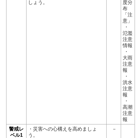
しょう。
度分
布
「注
意」
・
氾濫
注意
情報
・
大雨
注意
報
・
洪水
注意
報
・
高潮
注意
報
警戒レ
・災害への心構えを高めましょ
－
ベル1
う。