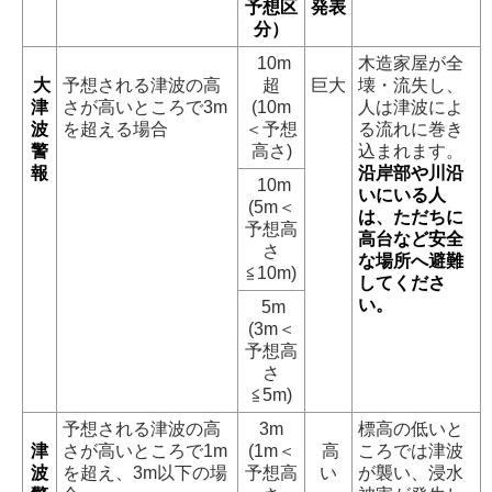
す
予想区
発表
分）
10m
木造家屋が全
大
予想される津波の高
超
巨大
壊・流失し、
津
さが高いところで3m
(10m
人は津波によ
波
を超える場合
＜予想
る流れに巻き
警
高さ)
込まれます。
報
沿岸部や川沿
10m
いにいる人
(5m＜
は、ただちに
予想高
高台など安全
さ
な場所へ避難
≦10m)
してくださ
い。
5m
(3m＜
予想高
さ
≦5m)
予想される津波の高
3m
標高の低いと
津
さが高いところで1m
(1m＜
高
ころでは津波
波
を超え、3m以下の場
予想高
い
が襲い、浸水