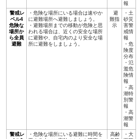
報
警戒レ
・危険な場所にいる場合は速やか
避
・土
ベル4
に避難場所へ避難しましょう。
難指
砂災
危険な
・避難場所までの移動が危険と思
示
害警
場所か
われる場合は、近くの安全な場所
戒情
ら全員
に避難や、自宅内のより安全な場
報
避難
所に避難をしましょう。
・危
険度
分布
・氾
濫危
険情
報
・高
潮特
別警
報
・高
潮警
報
警戒レ
・危険な場所にいる避難に時間を
高齢
・大