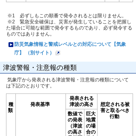
※1 必ずしもこの順番で発令されるとは限りません。
※2 緊急安全確保は、災害が発生していることを把握し
た場合に可能な範囲で発令するものであり、必ず発令する
ものではありません。
防災気象情報と警戒レベルとの対応について【気象
庁】 （別サイト）
新
津波警報・注意報の種類
規
ペ
気象庁から発表される津波警報・注意報の種類について
ー
は下記のとおりです。
ジ
発表される
で
種
発表基準
津波の高さ
想定される被
類
害と取るべき
開
数値で
巨大
行動
き
の発表
地震
（津波
の場
ま
の高さ
合の