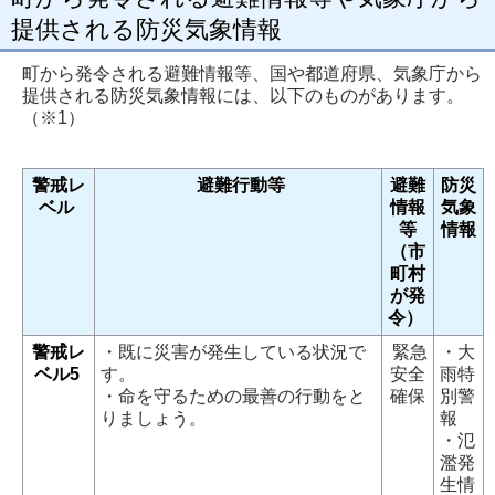
提供される防災気象情報
町から発令される避難情報等、国や都道府県、気象庁から
提供される防災気象情報には、以下のものがあります。
（※1）
警戒レ
避難行動等
避難
防災
ベル
情報
気象
等
情報
（市
町村
が発
令）
警戒レ
・既に災害が発生している状況で
緊急
・大
ベル5
す。
安全
雨特
・命を守るための最善の行動をと
確保
別警
りましょう。
報
・氾
濫発
生情