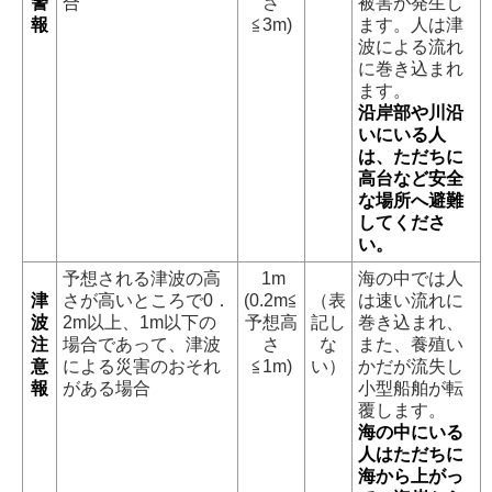
警
合
さ
被害が発生し
報
≦3m)
ます。人は津
波による流れ
に巻き込まれ
ます。
沿岸部や川沿
いにいる人
は、ただちに
高台など安全
な場所へ避難
してくださ
い。
予想される津波の高
1m
海の中では人
津
さが高いところで0．
(0.2m≦
（表
は速い流れに
波
2m以上、1m以下の
予想高
記し
巻き込まれ、
注
場合であって、津波
さ
な
また、養殖い
意
による災害のおそれ
≦1m)
い）
かだが流失し
報
がある場合
小型船舶が転
覆します。
海の中にいる
人はただちに
海から上がっ