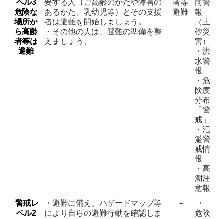
ベル3
要する人（ご高齢のかたや障害の
者等
雨警
危険な
あるかた、乳幼児等）とその支援
避難
報
場所か
者は避難を開始しましょう。
（土
ら高齢
・その他の人は、避難の準備を整
砂災
者等は
えましょう。
害）
避難
・洪
水警
報
・危
険度
分布
「警
戒」
・氾
濫警
戒情
報
・高
潮注
意報
警戒レ
・避難に備え、ハザードマップ等
－
・
ベル2
により自らの避難行動を確認しま
危険