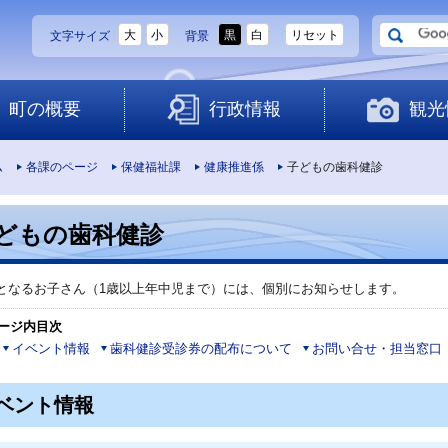
大
小
黒
白
リセット
文字サイズ
背景
町の概要
行政情報
観光
ム
各課のページ
保健福祉課
健康推進係
子どもの歯科健診
どもの歯科健診
となるお子さん（1歳以上年中児まで）には、個別にお知らせします。
ージ内目次
イベント情報
歯科健診受診券の配布について
お問い合せ・担当窓口
ベント情報