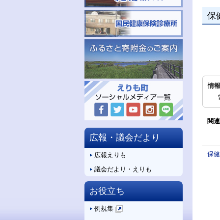
保
情
関連
広報・議会だより
保健
広報えりも
議会だより・えりも
お役立ち
例規集
新