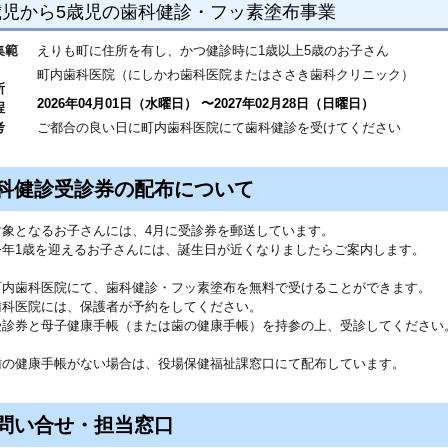
歳児から5歳児の歯科健診・フッ素塗布事業
集範
えりも町に住所を有し、かつ健診時に1歳以上5歳のお子さん
町内歯科医院（にしかわ歯科医院またはささき歯科クリニック）
所
2026年04月01日（水曜日）
〜
2027年02月28日（日曜日）
程
考
ご都合の良い日に町内歯科医院にて歯科健診を受けてください
科健診受診券の配布について
対象となるお子さんには、4月に受診券を郵送しています。
今年1歳を迎えるお子さんには、誕生日が近くなりましたらご案内します。
町内歯科医院にて、歯科健診・フッ素塗布を無料で受けることができます。
歯科医院には、保護者が予約をしてください。
受診券と母子健康手帳（または歯の健康手帳）を持参の上、受診してください
歯の健康手帳がない場合は、役場保健福祉課窓口にて配布しています。
問い合せ・担当窓口