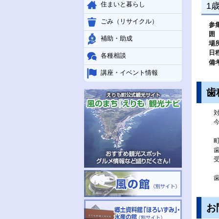
住まいと暮らし
1
ごみ（リサイクル）
参
囲
補助・助成
場
日
各種相談
備
講座・イベント情報
歯
お