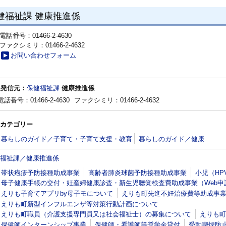
健福祉課 健康推進係
電話番号：01466-2-4630
ファクシミリ：01466-2-4632
お問い合わせフォーム
報発信元：
保健福祉課
健康推進係
電話番号：01466-2-4630
ファクシミリ：01466-2-4632
カテゴリー
暮らしのガイド／子育て・子育て支援・教育
暮らしのガイド／健康
福祉課／健康推進係
帯状疱疹予防接種助成事業
高齢者肺炎球菌予防接種助成事業
小児（H
母子健康手帳の交付・妊産婦健康診査・新生児聴覚検査費助成事業（Web申
えりも子育てアプリby母子モについて
えりも町先進不妊治療費等助成事
えりも町新型インフルエンザ等対策行動計画について
えりも町職員（介護支援専門員又は社会福祉士）の募集について
えりも町
保健師インターンシップ事業
保健師・看護師等奨学金貸付
受動喫煙防