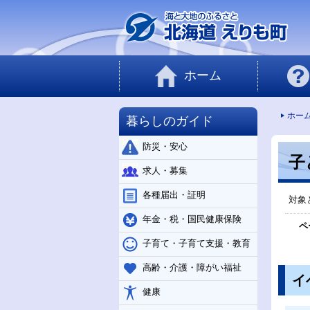
ホーム
ホー
暮らしのガイド
防災・安心
子
求人・募集
各種届出・証明
対象
年金・税・国民健康保険
ペ
子育て・子育て支援・教育
高齢・介護・障がい福祉
イ
健康